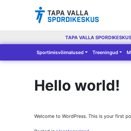
TAPA VALLA SPORDIKESKU
Sportimisvõimalused
Treeningud
M
Peamine navigatsioon
Hello world!
Welcome to WordPress. This is your first post