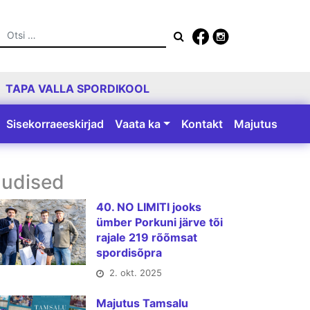
Otsing
TAPA VALLA SPORDIKOOL
Sisekorraeeskirjad
Vaata ka
Kontakt
Majutus
udised
40. NO LIMITI jooks
ümber Porkuni järve tõi
rajale 219 rõõmsat
spordisõpra
2. okt. 2025
Majutus Tamsalu