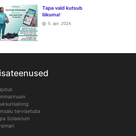
Tapa vald kutsub
liikuma!
5. apr. 2024
isateenused
jutus
minariruum
uksurisalong
msalu tervisetuba
pa Solaarium
rsimari