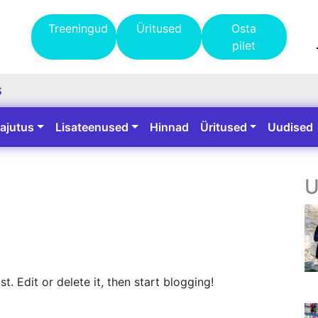
Treeningud
Üritused
Osta
pilet
S
ajutus
Lisateenused
Hinnad
Üritused
Uudised
U
. Edit or delete it, then start blogging!