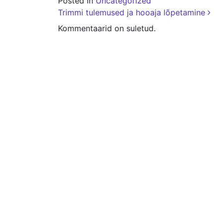
Posted in
Uncategorized
Postituse navigats
Trimmi tulemused ja hooaja lõpetamine
Kommentaarid on suletud.