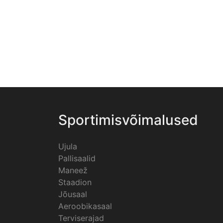
Sportimisvõimalused
Ujula
Pallisaalid
Maneež
Staadion
Jõusaal
Aeroobikasaal
Terviserajad