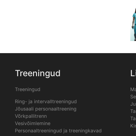
Treeningud
L
Treeningud
Ma
Se
Ring- ja intervalltreeningud
Ju
Jõusaali personaaltreening
Ta
Võrkpallitrenn
Ta
Vesivõimlemine
Ki
Personaaltreeningud ja treeningkavad