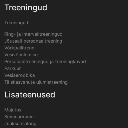
Treeningud
Treeningud
Ring- ja intervalltreeningud
Jõusaali personaaltreening
Võrkpallitrenn
Vesivõimlemine
Personaaltreeningud ja treeningkavad
Parkuur
Vesiaeroobika
Täiskasvanute ujumistreening
Lisateenused
Majutus
Seminariruum
Juuksurisalong