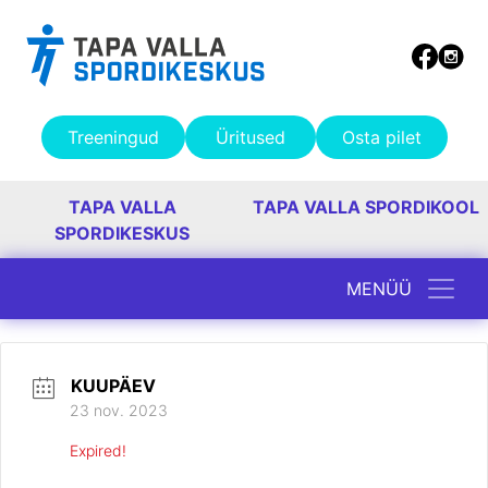
Treeningud
Üritused
Osta pilet
TAPA VALLA
TAPA VALLA SPORDIKOOL
SPORDIKESKUS
MENÜÜ
Peamine navigatsioon
KUUPÄEV
23 nov. 2023
Expired!