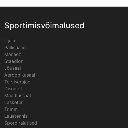
Sportimisvõimalused
Ujula
Pallisaalid
Maneež
Staadion
Jõusaal
Aeroobikasaal
Terviserajad
Discgolf
Maadlussaal
Lasketiir
Trimm
Lauatennis
Spordirajatised