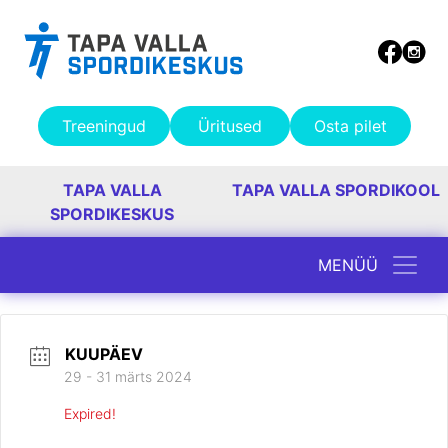
Treeningud
Üritused
Osta pilet
TAPA VALLA
TAPA VALLA SPORDIKOOL
SPORDIKESKUS
MENÜÜ
Peamine navigatsioon
KUUPÄEV
29 - 31 märts 2024
Expired!