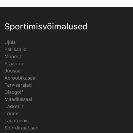
Sportimisvõimalused
Ujula
Pallisaalid
Maneež
Staadion
Jõusaal
Aeroobikasaal
Terviserajad
Discgolf
Maadlussaal
Lasketiir
Trimm
Lauatennis
Spordirajatised