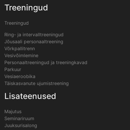
Treeningud
Treeningud
Ring- ja intervalltreeningud
Jõusaali personaaltreening
Võrkpallitrenn
Vesivõimlemine
Personaaltreeningud ja treeningkavad
Parkuur
Vesiaeroobika
Täiskasvanute ujumistreening
Lisateenused
Majutus
Seminariruum
Juuksurisalong