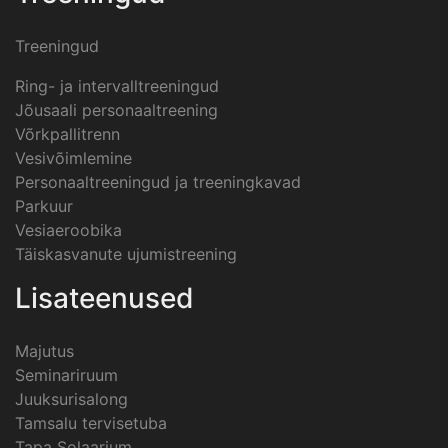
Treeningud
Ring- ja intervalltreeningud
Jõusaali personaaltreening
Võrkpallitrenn
Vesivõimlemine
Personaaltreeningud ja treeningkavad
Parkuur
Vesiaeroobika
Täiskasvanute ujumistreening
Lisateenused
Majutus
Seminariruum
Juuksurisalong
Tamsalu tervisetuba
Tapa Solaarium