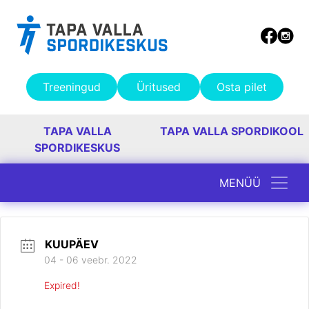
Treeningud
Üritused
Osta pilet
TAPA VALLA
TAPA VALLA SPORDIKOOL
SPORDIKESKUS
MENÜÜ
Peamine navigatsioon
KUUPÄEV
04 - 06 veebr. 2022
Expired!