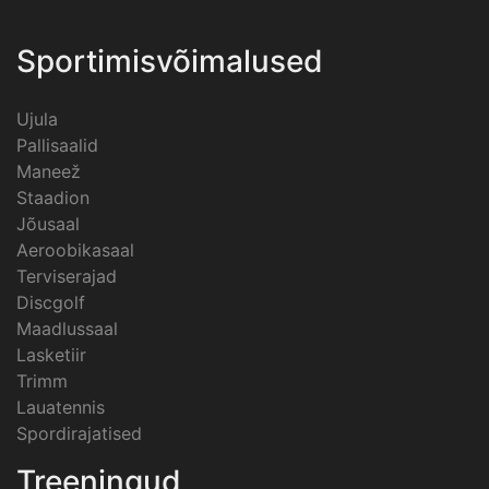
Sportimisvõimalused
Ujula
Pallisaalid
Maneež
Staadion
Jõusaal
Aeroobikasaal
Terviserajad
Discgolf
Maadlussaal
Lasketiir
Trimm
Lauatennis
Spordirajatised
Treeningud