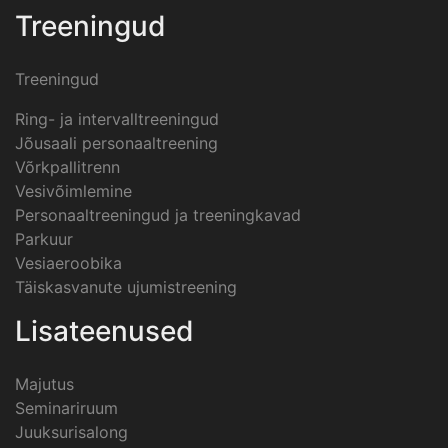
Treeningud
Treeningud
Ring- ja intervalltreeningud
Jõusaali personaaltreening
Võrkpallitrenn
Vesivõimlemine
Personaaltreeningud ja treeningkavad
Parkuur
Vesiaeroobika
Täiskasvanute ujumistreening
Lisateenused
Majutus
Seminariruum
Juuksurisalong