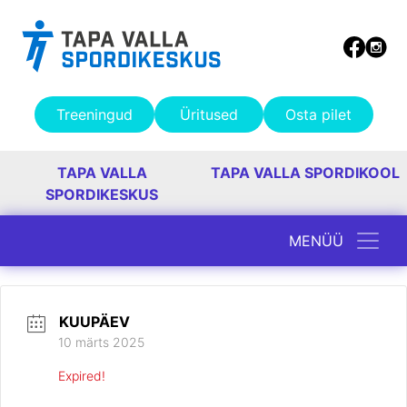
Treeningud
Üritused
Osta pilet
TAPA VALLA
TAPA VALLA SPORDIKOOL
SPORDIKESKUS
MENÜÜ
Peamine navigatsioon
KUUPÄEV
10 märts 2025
Expired!