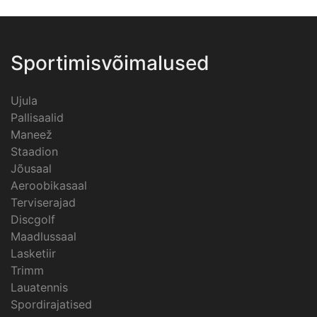
Sportimisvõimalused
Ujula
Pallisaalid
Maneež
Staadion
Jõusaal
Aeroobikasaal
Terviserajad
Discgolf
Maadlussaal
Lasketiir
Trimm
Lauatennis
Spordirajatised