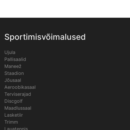
Sportimisvõimalused
Ujula
Pallisaalid
Maneež
Staadion
Jõusaal
Aeroobikasaal
Terviserajad
Discgolf
Maadlussaal
Lasketiir
Trimm
Lauatennis