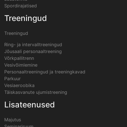
Spordirajatised
Treeningud
Treeningud
Ring- ja intervalltreeningud
Jõusaali personaaltreening
Võrkpallitrenn
Vesivõimlemine
Personaaltreeningud ja treeningkavad
Parkuur
Vesiaeroobika
Täiskasvanute ujumistreening
Lisateenused
Majutus
Seminariruum