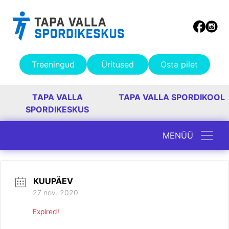
Treeningud
Üritused
Osta pilet
TAPA VALLA
TAPA VALLA SPORDIKOOL
SPORDIKESKUS
MENÜÜ
Peamine navigatsioon
KUUPÄEV
27 nov. 2020
Expired!