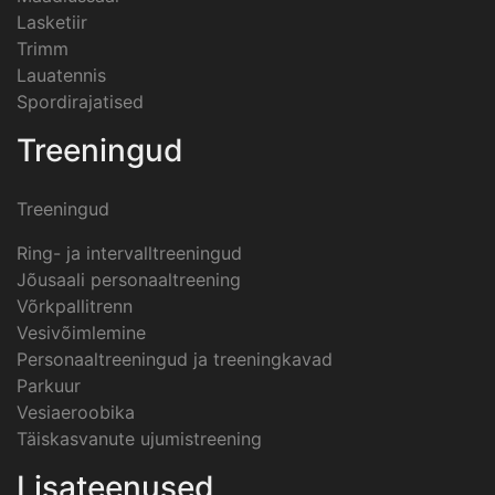
Lasketiir
Trimm
Lauatennis
Spordirajatised
Treeningud
Treeningud
Ring- ja intervalltreeningud
Jõusaali personaaltreening
Võrkpallitrenn
Vesivõimlemine
Personaaltreeningud ja treeningkavad
Parkuur
Vesiaeroobika
Täiskasvanute ujumistreening
Lisateenused