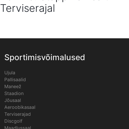
Terviserajal
Sportimisvõimalused
Ujula
Pallisaalid
Maneež
Staadion
Jõusaal
Aeroobikasaal
Terviserajad
Discgolf
Maadlussaal