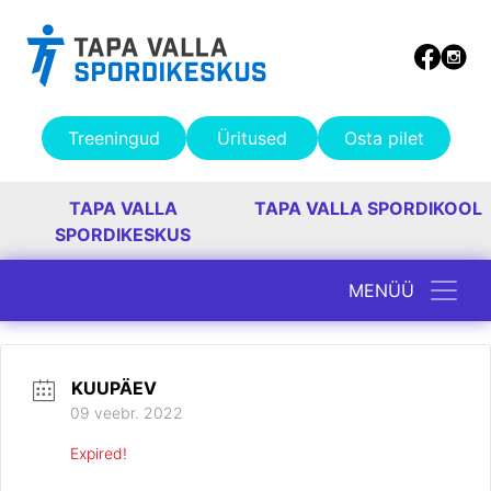
Treeningud
Üritused
Osta pilet
TAPA VALLA
TAPA VALLA SPORDIKOOL
SPORDIKESKUS
MENÜÜ
Peamine navigatsioon
KUUPÄEV
09 veebr. 2022
Expired!