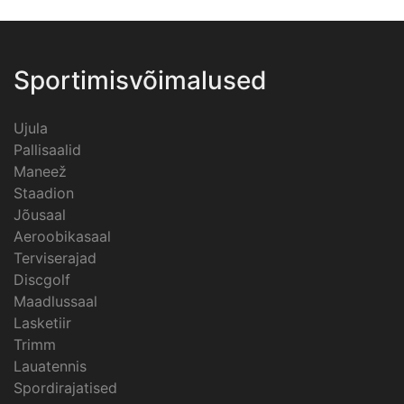
Sportimisvõimalused
Ujula
Pallisaalid
Maneež
Staadion
Jõusaal
Aeroobikasaal
Terviserajad
Discgolf
Maadlussaal
Lasketiir
Trimm
Lauatennis
Spordirajatised