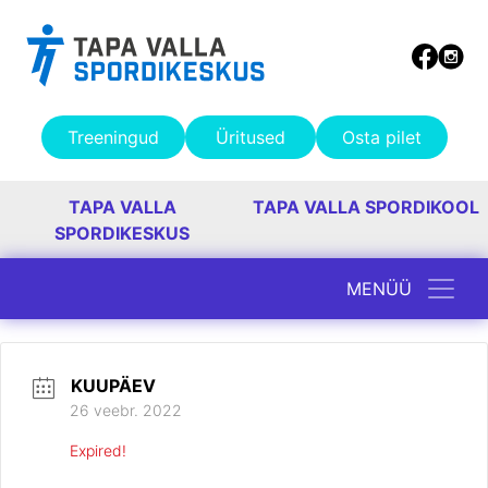
Treeningud
Üritused
Osta pilet
TAPA VALLA
TAPA VALLA SPORDIKOOL
SPORDIKESKUS
MENÜÜ
Peamine navigatsioon
KUUPÄEV
26 veebr. 2022
Expired!