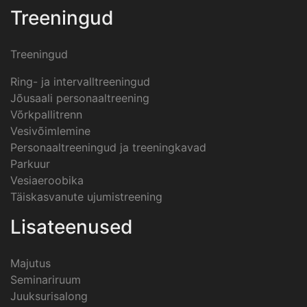
Treeningud
Treeningud
Ring- ja intervalltreeningud
Jõusaali personaaltreening
Võrkpallitrenn
Vesivõimlemine
Personaaltreeningud ja treeningkavad
Parkuur
Vesiaeroobika
Täiskasvanute ujumistreening
Lisateenused
Majutus
Seminariruum
Juuksurisalong