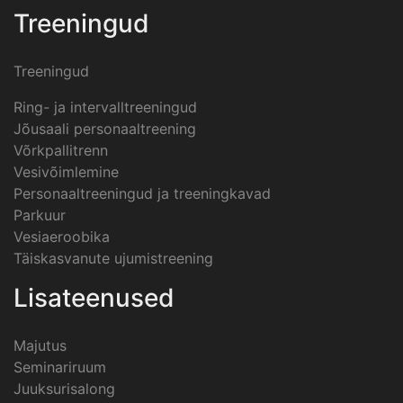
Treeningud
Treeningud
Ring- ja intervalltreeningud
Jõusaali personaaltreening
Võrkpallitrenn
Vesivõimlemine
Personaaltreeningud ja treeningkavad
Parkuur
Vesiaeroobika
Täiskasvanute ujumistreening
Lisateenused
Majutus
Seminariruum
Juuksurisalong