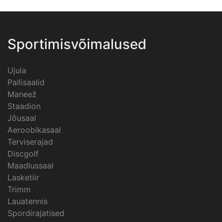
Sportimisvõimalused
Ujula
Pallisaalid
Maneež
Staadion
Jõusaal
Aeroobikasaal
Terviserajad
Discgolf
Maadlussaal
Lasketiir
Trimm
Lauatennis
Spordirajatised