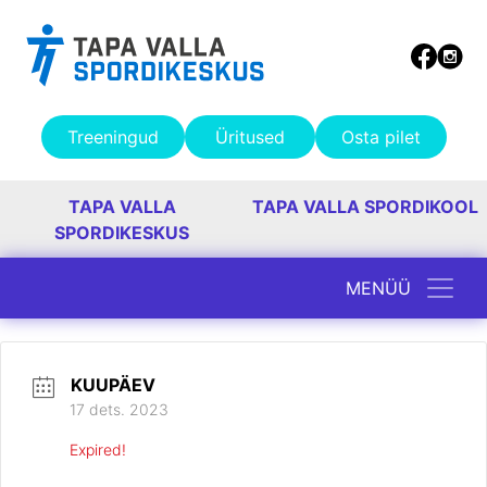
Treeningud
Üritused
Osta pilet
TAPA VALLA
TAPA VALLA SPORDIKOOL
SPORDIKESKUS
MENÜÜ
Peamine navigatsioon
KUUPÄEV
17 dets. 2023
Expired!