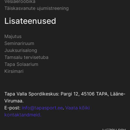
Vesiaeroobika
Täiskasvanute ujumistreening
Lisateenused
Majutus
Seminariruum
Juuksurisalong
Tamsalu tervisetuba
Tapa Solaarium
Kirsimari
Tapa Valla Spordikeskus: Pargi 12, 45106 TAPA, Lääne-
Virumaa.
E-post:
info@tapasport.ee
.
Vaata kõiki
kontaktandmeid.