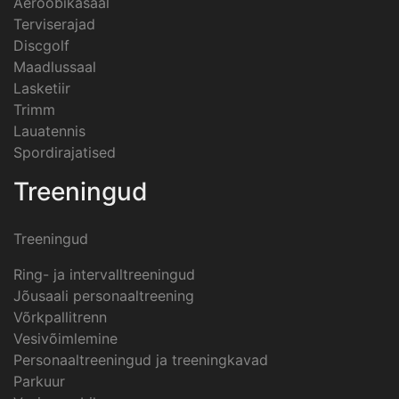
Aeroobikasaal
Terviserajad
Discgolf
Maadlussaal
Lasketiir
Trimm
Lauatennis
Spordirajatised
Treeningud
Treeningud
Ring- ja intervalltreeningud
Jõusaali personaaltreening
Võrkpallitrenn
Vesivõimlemine
Personaaltreeningud ja treeningkavad
Parkuur