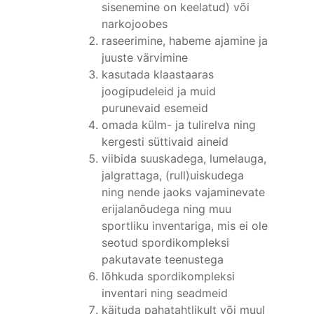
sisenemine on keelatud) või
narkojoobes
raseerimine, habeme ajamine ja
juuste värvimine
kasutada klaastaaras
joogipudeleid ja muid
purunevaid esemeid
omada külm- ja tulirelva ning
kergesti süttivaid aineid
viibida suuskadega, lumelauga,
jalgrattaga, (rull)uiskudega
ning nende jaoks vajaminevate
erijalanõudega ning muu
sportliku inventariga, mis ei ole
seotud spordikompleksi
pakutavate teenustega
lõhkuda spordikompleksi
inventari ning seadmeid
käituda pahatahtlikult või muul