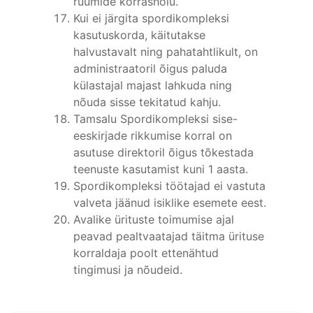
ruumide korrashoiu.
Kui ei järgita spordikompleksi
kasutuskorda, käitutakse
halvustavalt ning pahatahtlikult, on
administraatoril õigus paluda
külastajal majast lahkuda ning
nõuda sisse tekitatud kahju.
Tamsalu Spordikompleksi sise-
eeskirjade rikkumise korral on
asutuse direktoril õigus tõkestada
teenuste kasutamist kuni 1 aasta.
Spordikompleksi töötajad ei vastuta
valveta jäänud isiklike esemete eest.
Avalike ürituste toimumise ajal
peavad pealtvaatajad täitma ürituse
korraldaja poolt ettenähtud
tingimusi ja nõudeid.