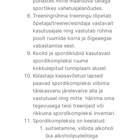
puhastes mitte määrduva tallaga
sportlikes vahetusjalanõudes.
Treeningrühma treeningu lõpetab
õpetaja/treener/esindaja vastavalt
kasutusajale ning vastutab rühma
poolt ruumide korra ja õigeaegse
vabastamise eest.
Koolid ja spordiklubid kasutavad
spordikompleksi ruume
kokkulepitud tunniplaani alusel.
Külastaja kaasavõetud lapsed
peavad spordikompleksi viibima
täiskasvanu järelevalve alla ja
vastutusel ning mitte häirima oma
tegevusega teisi treenijaid või
rikkuma spordikompleksi inventari.
Spordikompleksis on keelatud:
suitsetamine, viibida alkoholi
(ka alkoholipudelitega