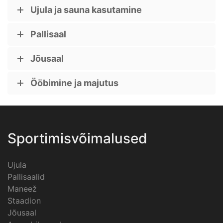
Ujula ja sauna kasutamine
Pallisaal
Jõusaal
Ööbimine ja majutus
Sportimisvõimalused
Ujula
Pallisaalid
Maneež
Staadion
Jõusaal