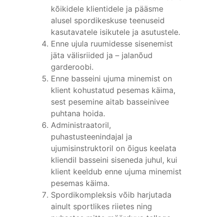
kõikidele klientidele ja pääsme
alusel spordikeskuse teenuseid
kasutavatele isikutele ja asutustele.
Enne ujula ruumidesse sisenemist
jäta välisriided ja – jalanõud
garderoobi.
Enne basseini ujuma minemist on
klient kohustatud pesemas käima,
sest pesemine aitab basseinivee
puhtana hoida.
Administraatoril,
puhastusteenindajal ja
ujumisinstruktoril on õigus keelata
kliendil basseini siseneda juhul, kui
klient keeldub enne ujuma minemist
pesemas käima.
Spordikompleksis võib harjutada
ainult sportlikes riietes ning