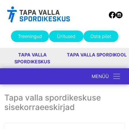
Sisekorraeeskirjad
Tapa
Spordihoone
Treeningud
Üritused
Osta pilet
Tamsalu
TAPA VALLA
TAPA VALLA SPORDIKOOL
Spordikompleks
SPORDIKESKUS
MENÜÜ
Jäneda
Peamine navigatsioon
sisekorraeeskirjad
Tapa valla spordikeskuse
sisekorraeeskirjad