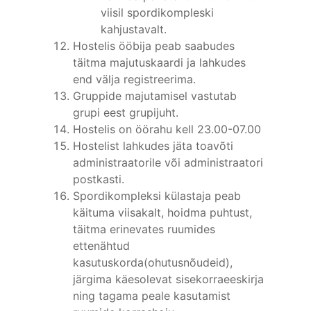
viisil spordikompleski
kahjustavalt.
Hostelis ööbija peab saabudes
täitma majutuskaardi ja lahkudes
end välja registreerima.
Gruppide majutamisel vastutab
grupi eest grupijuht.
Hostelis on öörahu kell 23.00-07.00
Hostelist lahkudes jäta toavõti
administraatorile või administraatori
postkasti.
Spordikompleksi külastaja peab
käituma viisakalt, hoidma puhtust,
täitma erinevates ruumides
ettenähtud
kasutuskorda(ohutusnõudeid),
järgima käesolevat sisekorraeeskirja
ning tagama peale kasutamist