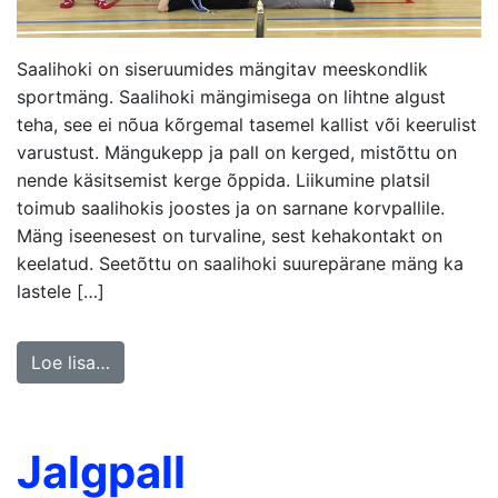
Saalihoki on siseruumides mängitav meeskondlik
sportmäng. Saalihoki mängimisega on lihtne algust
teha, see ei nõua kõrgemal tasemel kallist või keerulist
varustust. Mängukepp ja pall on kerged, mistõttu on
nende käsitsemist kerge õppida. Liikumine platsil
toimub saalihokis joostes ja on sarnane korvpallile.
Mäng iseenesest on turvaline, sest kehakontakt on
keelatud. Seetõttu on saalihoki suurepärane mäng ka
lastele […]
Loe lisa…
Jalgpall