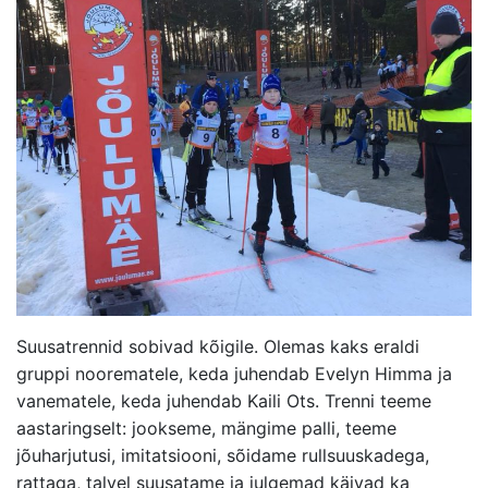
Suusatrennid sobivad kõigile. Olemas kaks eraldi
gruppi noorematele, keda juhendab Evelyn Himma ja
vanematele, keda juhendab Kaili Ots. Trenni teeme
aastaringselt: jookseme, mängime palli, teeme
jõuharjutusi, imitatsiooni, sõidame rullsuuskadega,
rattaga, talvel suusatame ja julgemad käivad ka