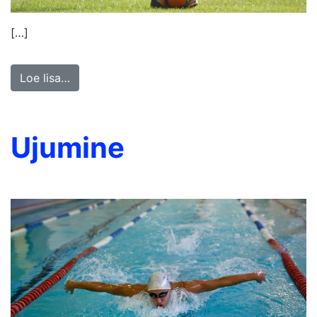
[…]
Loe lisa…
Ujumine