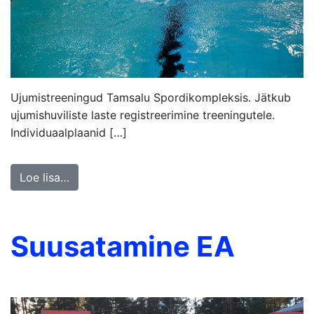
Ujumistreeningud Tamsalu Spordikompleksis. Jätkub
ujumishuviliste laste registreerimine treeningutele.
Individuaalplaanid […]
Loe lisa…
Suusatamine EA