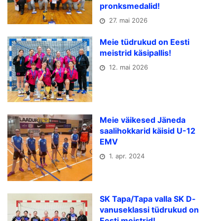
pronksmedalid!
27. mai 2026
Meie tüdrukud on Eesti
meistrid käsipallis!
12. mai 2026
Meie väikesed Jäneda
saalihokkarid käisid U-12
EMV
1. apr. 2024
SK Tapa/Tapa valla SK D-
vanuseklassi tüdrukud on
Eesti meistrid!