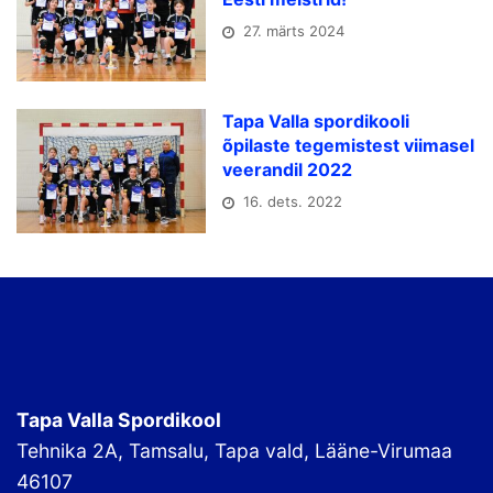
27. märts 2024
Tapa Valla spordikooli
õpilaste tegemistest viimasel
veerandil 2022
16. dets. 2022
Tapa Valla Spordikool
Tehnika 2A, Tamsalu, Tapa vald, Lääne-Virumaa
46107