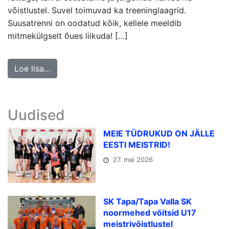
võistlustel. Suvel toimuvad ka treeninglaagrid.
Suusatrenni on oodatud kõik, kellele meeldib
mitmekülgselt õues liikuda! […]
Loe lisa…
Uudised
MEIE TÜDRUKUD ON JÄLLE
EESTI MEISTRID!
27. mai 2026
SK Tapa/Tapa Valla SK
noormehed võitsid U17
meistrivõistlustel