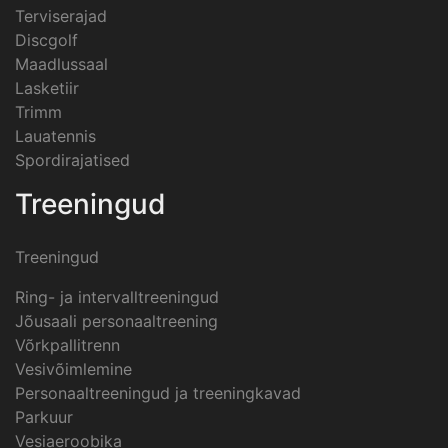
Terviserajad
Discgolf
Maadlussaal
Lasketiir
Trimm
Lauatennis
Spordirajatised
Treeningud
Treeningud
Ring- ja intervalltreeningud
Jõusaali personaaltreening
Võrkpallitrenn
Vesivõimlemine
Personaaltreeningud ja treeningkavad
Parkuur
Vesiaeroobika