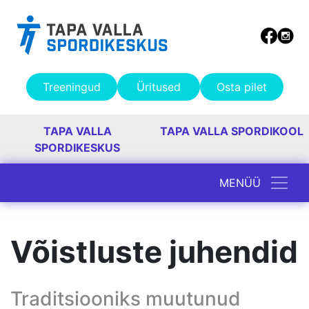
Treeningud
Üritused
Osta pilet
TAPA VALLA
TAPA VALLA SPORDIKOOL
SPORDIKESKUS
MENÜÜ
Peamine navigatsioon
Võistluste juhendid
Traditsiooniks muutunud