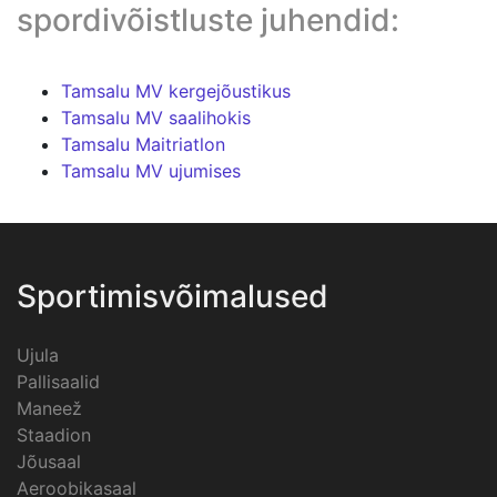
spordivõistluste juhendid:
Tamsalu MV kergejõustikus
Tamsalu MV saalihokis
Tamsalu Maitriatlon
Tamsalu MV ujumises
Sportimisvõimalused
Ujula
Pallisaalid
Maneež
Staadion
Jõusaal
Aeroobikasaal