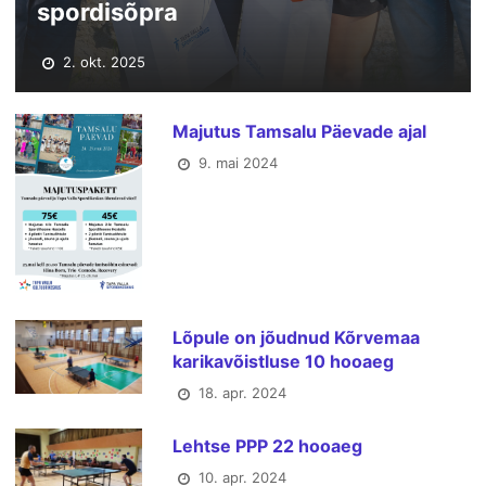
spordisõpra
2. okt. 2025
Majutus Tamsalu Päevade ajal
9. mai 2024
Lõpule on jõudnud Kõrvemaa
karikavõistluse 10 hooaeg
18. apr. 2024
Lehtse PPP 22 hooaeg
10. apr. 2024