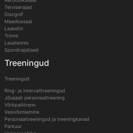
Aeroobikasaal
Terviserajad
Discgolf
Maadlussaal
Lasketiir
Trimm
Lauatennis
Spordirajatised
Treeningud
Treeningud
Ring- ja intervalltreeningud
Jõusaali personaaltreening
Võrkpallitrenn
Vesivõimlemine
Personaaltreeningud ja treeningkavad
Parkuur