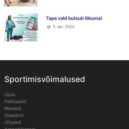
Tapa vald kutsub liikuma!
5. apr. 2024
Sportimisvõimalused
Ujula
Pallisaalid
Maneež
Staadion
Jõusaal