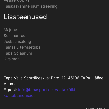
Vesiaeroobika
Täiskasvanute ujumistreening
Lisateenused
Majutus
Seminariruum
Juuksurisalong
Tamsalu tervisetuba
Tapa Solaarium
Kirsimari
Tapa Valla Spordikeskus: Pargi 12, 45106 TAPA, Lääne-
Virumaa.
E-post:
info@tapasport.ee
.
Vaata kõiki
kontaktandmeid.