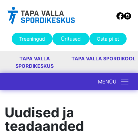
Treeningud
Üritused
Osta pilet
TAPA VALLA
TAPA VALLA SPORDIKOOL
SPORDIKESKUS
MENÜÜ
Peamine navigatsioon
Uudised ja
teadaanded