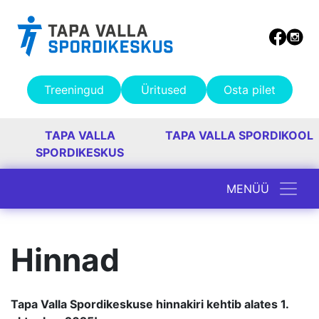
Treeningud
Üritused
Osta pilet
TAPA VALLA
TAPA VALLA SPORDIKOOL
SPORDIKESKUS
MENÜÜ
Peamine navigatsioon
Hinnad
Tapa Valla Spordikeskuse hinnakiri kehtib alates 1.