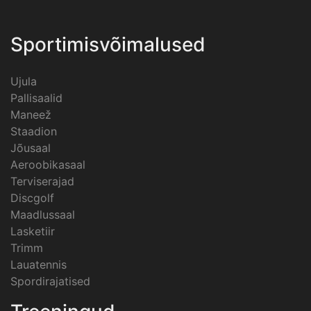
Sportimisvõimalused
Ujula
Pallisaalid
Maneež
Staadion
Jõusaal
Aeroobikasaal
Terviserajad
Discgolf
Maadlussaal
Lasketiir
Trimm
Lauatennis
Spordirajatised