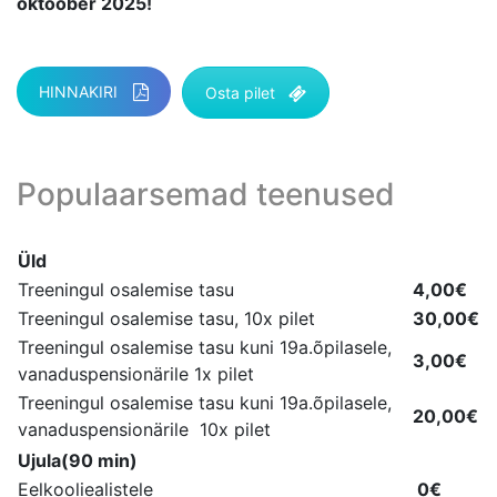
oktoober 2025!
HINNAKIRI
Osta pilet
Populaarsemad teenused
Üld
Treeningul osalemise tasu
4,00€
Treeningul osalemise tasu, 10x pilet
30,00€
Treeningul osalemise tasu kuni 19a.õpilasele,
3,00€
vanaduspensionärile 1x pilet
Treeningul osalemise tasu kuni 19a.õpilasele,
20,00€
vanaduspensionärile 10x pilet
Ujula(90 min)
Eelkooliealistele
0€