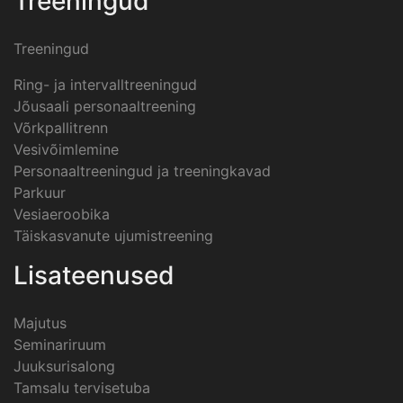
Treeningud
Treeningud
Ring- ja intervalltreeningud
Jõusaali personaaltreening
Võrkpallitrenn
Vesivõimlemine
Personaaltreeningud ja treeningkavad
Parkuur
Vesiaeroobika
Täiskasvanute ujumistreening
Lisateenused
Majutus
Seminariruum
Juuksurisalong
Tamsalu tervisetuba