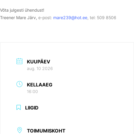
Võta julgesti ühendust!
Treener Mare Järv,
e-post:
mare239@hot.ee
, tel: 509 8506
KUUPÄEV
aug. 10 2026
KELLAAEG
16:00
LIIGID
Ujumine
TOIMUMISKOHT