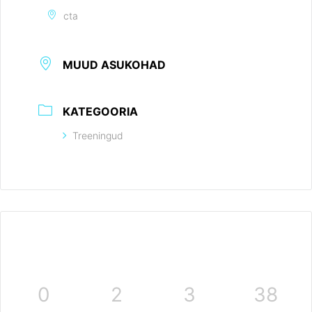
cta
MUUD ASUKOHAD
KATEGOORIA
Treeningud
0
2
3
38