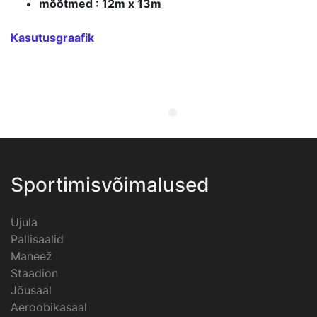
mõõtmed : 12m x 13m
Kasutusgraafik
Sportimisvõimalused
Ujula
Pallisaalid
Maneež
Staadion
Jõusaal
Aeroobikasaal