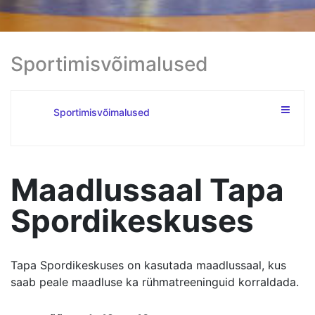
Discgolf
Maadlussaal
Sportimisvõimalused
Lasketiir
Sportimisvõimalused
Trimm
Spordirajatised
Maadlussaal Tapa
Spordikeskuses
Tapa Spordikeskuses on kasutada maadlussaal, kus
saab peale maadluse ka rühmatreeninguid korraldada.