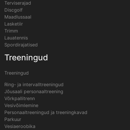
Terviserajad
Discgolf
Maadlussaal
Lasketiir
Trimm
Lauatennis
Spordirajatised
Treeningud
Treeningud
Ring- ja intervalltreeningud
Jõusaali personaaltreening
Võrkpallitrenn
Vesivõimlemine
Personaaltreeningud ja treeningkavad
Parkuur
Vesiaeroobika