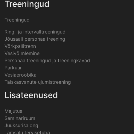
Treeningud
Treeningud
Ring- ja intervalltreeningud
Jõusaali personaaltreening
Võrkpallitrenn
Vesivõimlemine
Personaaltreeningud ja treeningkavad
Parkuur
Vesiaeroobika
Täiskasvanute ujumistreening
Lisateenused
Majutus
Seminariruum
Juuksurisalong
Tamsalu tervisetuba