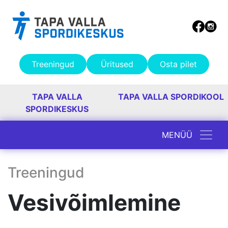
Treeningud
Üritused
Osta pilet
TAPA VALLA
TAPA VALLA SPORDIKOOL
SPORDIKESKUS
MENÜÜ
Peamine navigatsioon
Treeningud
Vesivõimlemine