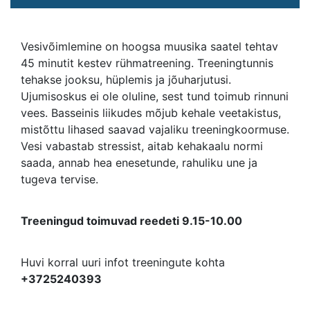
Vesivõimlemine on hoogsa muusika saatel tehtav
45 minutit kestev rühmatreening. Treeningtunnis
tehakse jooksu, hüplemis ja jõuharjutusi.
Ujumisoskus ei ole oluline, sest tund toimub rinnuni
vees. Basseinis liikudes mõjub kehale veetakistus,
mistõttu lihased saavad vajaliku treeningkoormuse.
Vesi vabastab stressist, aitab kehakaalu normi
saada, annab hea enesetunde, rahuliku une ja
tugeva tervise.
Treeningud toimuvad reedeti 9.15-10.00
Huvi korral uuri infot treeningute kohta
+3725240393