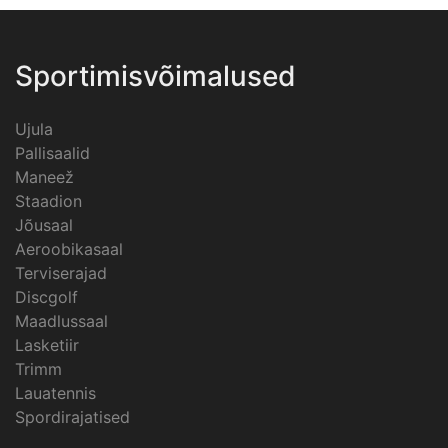
Sportimisvõimalused
Ujula
Pallisaalid
Maneež
Staadion
Jõusaal
Aeroobikasaal
Terviserajad
Discgolf
Maadlussaal
Lasketiir
Trimm
Lauatennis
Spordirajatised