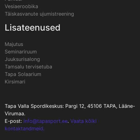
Vesiaeroobika
Täiskasvanute ujumistreening
Lisateenused
Majutus
Seminariruum
Juuksurisalong
Tamsalu tervisetuba
Tapa Solaarium
Kirsimari
Tapa Valla Spordikeskus: Pargi 12, 45106 TAPA, Lääne-
Virumaa.
E-post:
info@tapasport.ee
.
Vaata kõiki
kontaktandmeid.