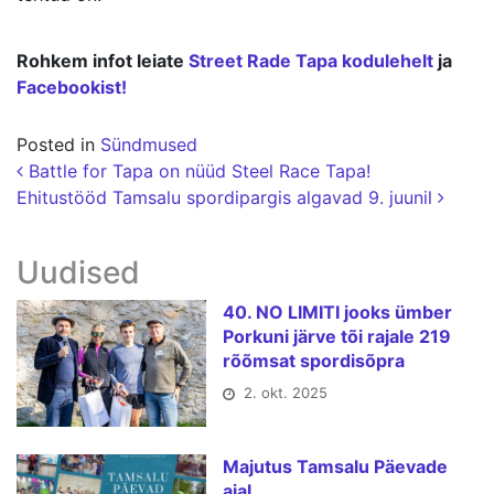
Rohkem infot leiate
Street Rade Tapa kodulehelt
ja
Facebookist!
Posted in
Sündmused
Postituse navigatsioon
Battle for Tapa on nüüd Steel Race Tapa!
Ehitustööd Tamsalu spordipargis algavad 9. juunil
Uudised
40. NO LIMITI jooks ümber
Porkuni järve tõi rajale 219
rõõmsat spordisõpra
2. okt. 2025
Majutus Tamsalu Päevade
ajal