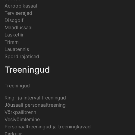
Aeroobikasaal
Terviserajad
Discgolf
Maadlussaal
Lasketiir
Trimm
Lauatennis
Spordirajatised
Treeningud
Treeningud
Ring- ja intervalltreeningud
Jõusaali personaaltreening
Võrkpallitrenn
Vesivõimlemine
Personaaltreeningud ja treeningkavad
Parkuur