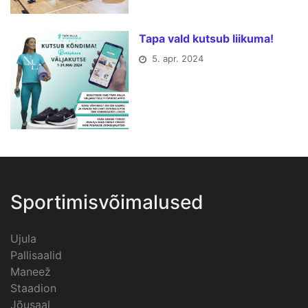
Tapa vald kutsub liikuma!
5. apr. 2024
Sportimisvõimalused
Ujula
Pallisaalid
Maneež
Staadion
Jõusaal