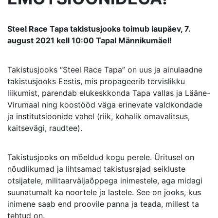
Steel Race Tapa takistusjooks toimub laupäev, 7.
august 2021 kell 10:00 Tapal Männikumäel!
Takistusjooks “Steel Race Tapa” on uus ja ainulaadne
takistusjooks Eestis, mis propageerib tervislikku
liikumist, parendab elukeskkonda Tapa vallas ja Lääne-
Virumaal ning koostööd väga erinevate valdkondade
ja institutsioonide vahel (riik, kohalik omavalitsus,
kaitsevägi, raudtee).
Takistusjooks on mõeldud kogu perele. Üritusel on
nõudlikumad ja lihtsamad takistusrajad seikluste
otsijatele, militaarväljaõppega inimestele, aga midagi
suunatumalt ka noortele ja lastele. See on jooks, kus
inimene saab end proovile panna ja teada, millest ta
tehtud on.