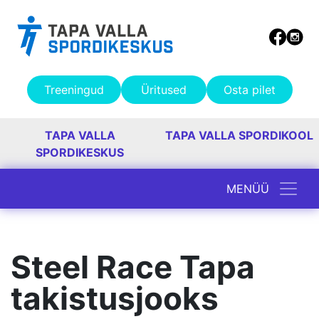
Treeningud
Üritused
Osta pilet
TAPA VALLA
TAPA VALLA SPORDIKOOL
SPORDIKESKUS
MENÜÜ
Peamine navigatsioon
Steel Race Tapa
takistusjooks