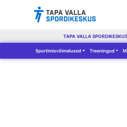
TAPA VALLA SPORDIKESKU
Sportimisvõimalused
Treeningud
M
Peamine navigatsioon