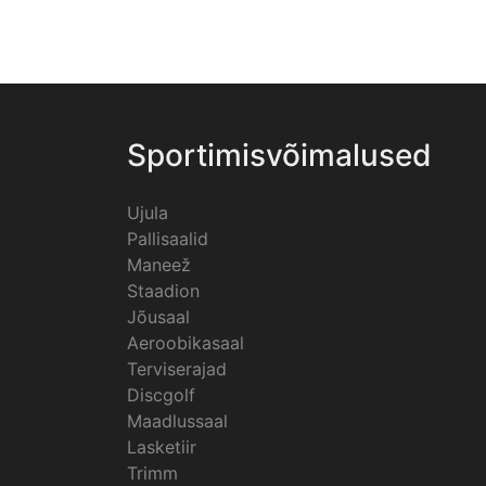
Sportimisvõimalused
Ujula
Pallisaalid
Maneež
Staadion
Jõusaal
Aeroobikasaal
Terviserajad
Discgolf
Maadlussaal
Lasketiir
Trimm