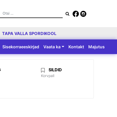
Otsing
TAPA VALLA SPORDIKOOL
Sisekorraeeskirjad
Vaata ka
Kontakt
Majutus
G
SILDID
Korvpall