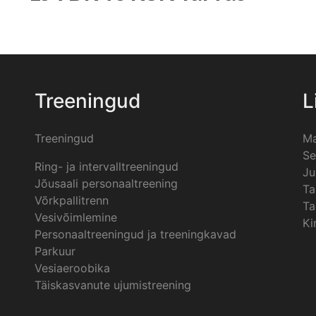
Treeningud
L
Treeningud
Ma
Se
Ring- ja intervalltreeningud
Ju
Jõusaali personaaltreening
Ta
Võrkpallitrenn
Ta
Vesivõimlemine
Ki
Personaaltreeningud ja treeningkavad
Parkuur
Vesiaeroobika
Täiskasvanute ujumistreening