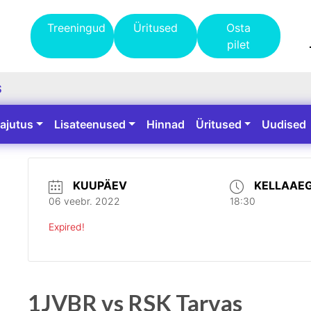
Treeningud
Üritused
Osta
pilet
S
ajutus
Lisateenused
Hinnad
Üritused
Uudised
KUUPÄEV
KELLAAE
06 veebr. 2022
18:30
Expired!
1JVBR vs RSK Tarvas