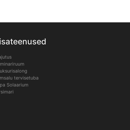
isateenused
jutus
minariruum
uksurisalong
msalu tervisetuba
pa Solaarium
rsimari