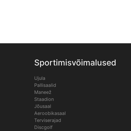
Sportimisvõimalused
Ujula
Pallisaalid
Maneež
Staadion
Jõusaal
Aeroobikasaal
Terviserajad
Discgolf