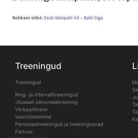
Rohkem infot:
Eesti Käsipalli liit – Balti liiga
Treeningud
L
Treeningud
Ma
Se
Ring- ja intervalltreeningud
Ju
Jõusaali personaaltreening
Ta
Võrkpallitrenn
Ta
Vesivõimlemine
Ki
Personaaltreeningud ja treeningkavad
Parkuur