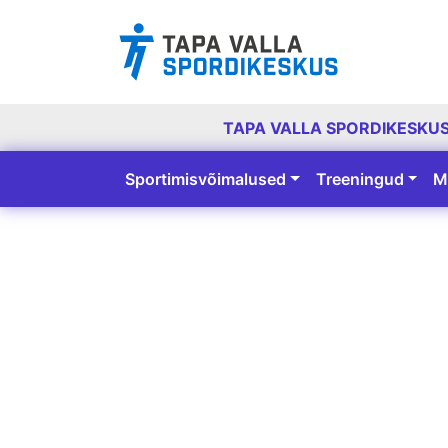
TAPA VALLA SPORDIKESKU
Sportimisvõimalused
Treeningud
M
Peamine navigatsioon