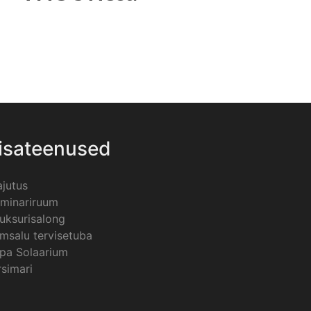
isateenused
jutus
minariruum
uksurisalong
msalu tervisetuba
pa Solaarium
rsimari