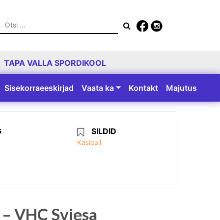
Otsing
TAPA VALLA SPORDIKOOL
Sisekorraeeskirjad
Vaata ka
Kontakt
Majutus
G
SILDID
Käsipall
pa – VHC Sviesa