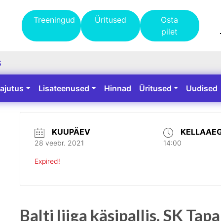
Treeningud
Üritused
Osta
pilet
S
ajutus
Lisateenused
Hinnad
Üritused
Uudised
KUUPÄEV
KELLAAE
28 veebr. 2021
14:00
Expired!
Balti liiga käsipallis, SK Ta