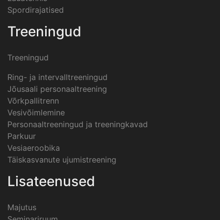
Spordirajatised
Treeningud
Treeningud
Ring- ja intervalltreeningud
Jõusaali personaaltreening
Võrkpallitrenn
Vesivõimlemine
Personaaltreeningud ja treeningkavad
Parkuur
Vesiaeroobika
Täiskasvanute ujumistreening
Lisateenused
Majutus
Seminariruum