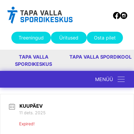
Treeningud
Üritused
Osta pilet
TAPA VALLA
TAPA VALLA SPORDIKOOL
SPORDIKESKUS
MENÜÜ
Peamine navigatsioon
KUUPÄEV
11 dets. 2025
Expired!