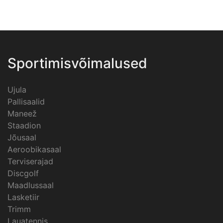
Sportimisvõimalused
Ujula
Pallisaalid
Maneež
Staadion
Jõusaal
Aeroobikasaal
Terviserajad
Discgolf
Maadlussaal
Lasketiir
Trimm
Lauatennis