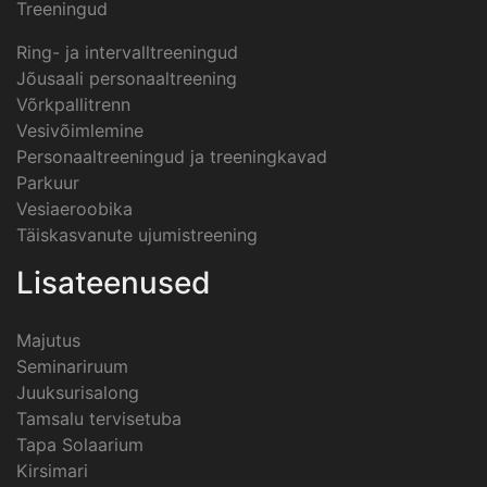
Treeningud
Ring- ja intervalltreeningud
Jõusaali personaaltreening
Võrkpallitrenn
Vesivõimlemine
Personaaltreeningud ja treeningkavad
Parkuur
Vesiaeroobika
Täiskasvanute ujumistreening
Lisateenused
Majutus
Seminariruum
Juuksurisalong
Tamsalu tervisetuba
Tapa Solaarium
Kirsimari