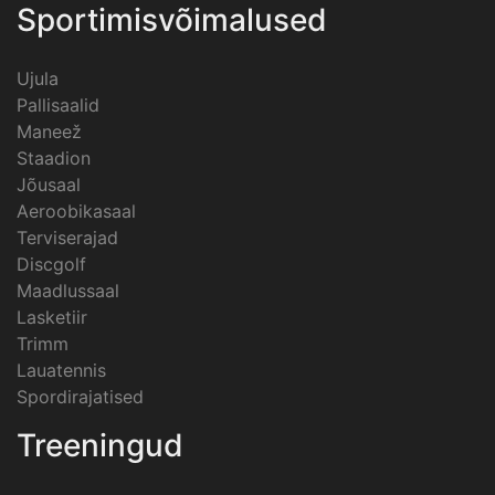
Sportimisvõimalused
Ujula
Pallisaalid
Maneež
Staadion
Jõusaal
Aeroobikasaal
Terviserajad
Discgolf
Maadlussaal
Lasketiir
Trimm
Lauatennis
Spordirajatised
Treeningud