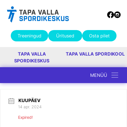
Treeningud
Üritused
Osta pilet
TAPA VALLA
TAPA VALLA SPORDIKOOL
SPORDIKESKUS
MENÜÜ
Peamine navigatsioon
KUUPÄEV
14 apr. 2024
Expired!