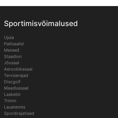
Sportimisvõimalused
Ujula
Pallisaalid
Maneež
Staadion
Jõusaal
Aeroobikasaal
Terviserajad
Discgolf
Maadlussaal
Lasketiir
Trimm
Lauatennis
Spordirajatised