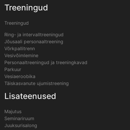
Treeningud
Treeningud
Ring- ja intervalltreeningud
Jõusaali personaaltreening
Võrkpallitrenn
Vesivõimlemine
Personaaltreeningud ja treeningkavad
Parkuur
Vesiaeroobika
Täiskasvanute ujumistreening
Lisateenused
Majutus
Seminariruum
Juuksurisalong