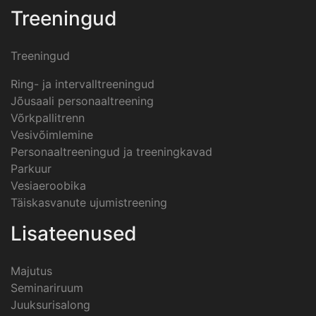
Treeningud
Treeningud
Ring- ja intervalltreeningud
Jõusaali personaaltreening
Võrkpallitrenn
Vesivõimlemine
Personaaltreeningud ja treeningkavad
Parkuur
Vesiaeroobika
Täiskasvanute ujumistreening
Lisateenused
Majutus
Seminariruum
Juuksurisalong