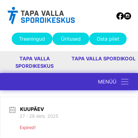
Treeningud
Üritused
Osta pilet
TAPA VALLA
TAPA VALLA SPORDIKOOL
SPORDIKESKUS
MENÜÜ
Peamine navigatsioon
KUUPÄEV
27 - 28 dets. 2025
Expired!