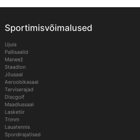
Sportimisvõimalused
Ujula
Pallisaalid
Maneež
Staadion
Jõusaal
Aeroobikasaal
Terviserajad
Discgolf
Maadlussaal
Lasketiir
Trimm
Lauatennis
Spordirajatised