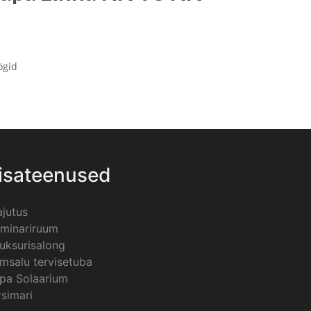
ögid
isateenused
jutus
minariruum
uksurisalong
msalu tervisetuba
pa Solaarium
rsimari