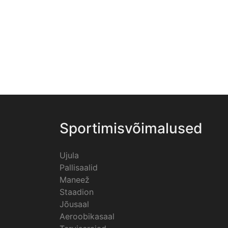
Sportimisvõimalused
Ujula
Pallisaalid
Maneež
Staadion
Jõusaal
Aeroobikasaal