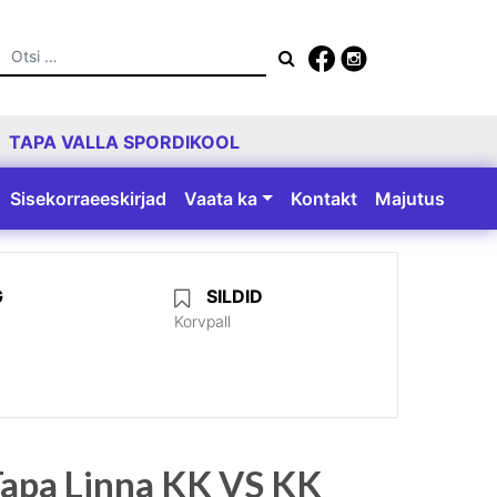
Otsing
TAPA VALLA SPORDIKOOL
Sisekorraeeskirjad
Vaata ka
Kontakt
Majutus
G
SILDID
Korvpall
Tapa Linna KK VS KK