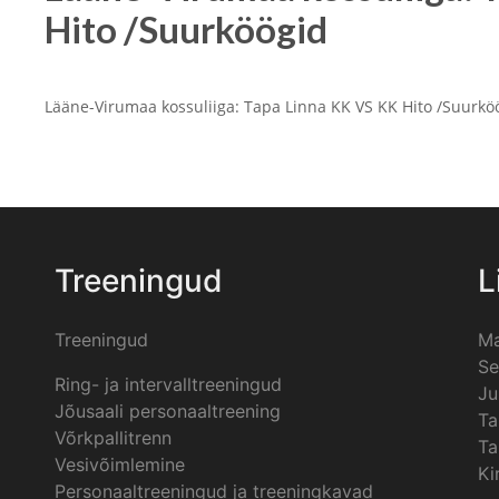
Hito /Suurköögid
Lääne-Virumaa kossuliiga: Tapa Linna KK VS KK Hito /Suurkö
Treeningud
L
Treeningud
Ma
Se
Ring- ja intervalltreeningud
Ju
Jõusaali personaaltreening
Ta
Võrkpallitrenn
Ta
Vesivõimlemine
Ki
Personaaltreeningud ja treeningkavad