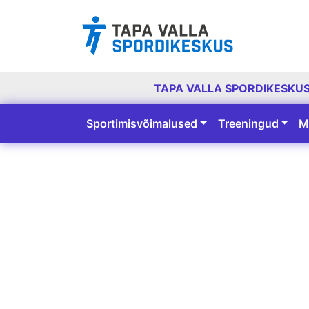
TAPA VALLA SPORDIKESKU
Sportimisvõimalused
Treeningud
M
Peamine navigatsioon