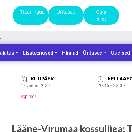
Treeningud
Üritused
Osta
pilet
S
ajutus
Lisateenused
Hinnad
Üritused
Uudised
KUUPÄEV
KELLAAE
16 veebr. 2026
20:45 - 22:30
Expired!
Lääne-Virumaa kossuliiga: 