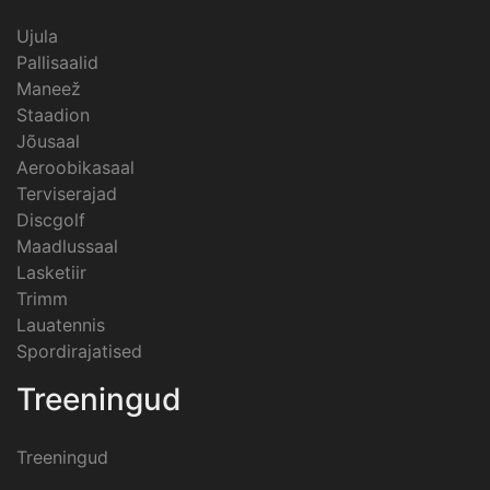
Ujula
Pallisaalid
Maneež
Staadion
Jõusaal
Aeroobikasaal
Terviserajad
Discgolf
Maadlussaal
Lasketiir
Trimm
Lauatennis
Spordirajatised
Treeningud
Treeningud