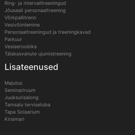
Ring- ja intervalltreeningud
Jõusaali personaaltreening
Võrkpallitrenn
Vesivõimlemine
Personaaltreeningud ja treeningkavad
Parkuur
Vesiaeroobika
Täiskasvanute ujumistreening
Lisateenused
Majutus
Seminariruum
Juuksurisalong
Tamsalu tervisetuba
Tapa Solaarium
Kirsimari