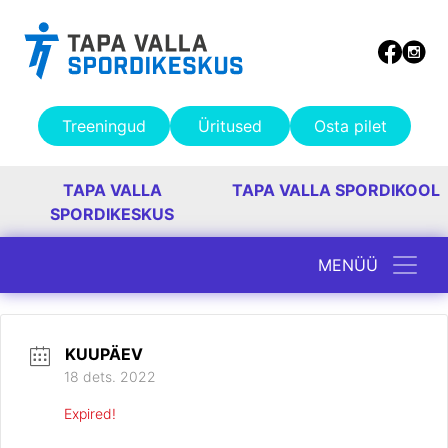
Treeningud
Üritused
Osta pilet
TAPA VALLA
TAPA VALLA SPORDIKOOL
SPORDIKESKUS
MENÜÜ
Peamine navigatsioon
KUUPÄEV
18 dets. 2022
Expired!