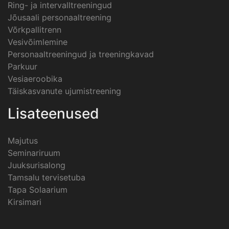
Ring- ja intervalltreeningud
Jõusaali personaaltreening
Võrkpallitrenn
Vesivõimlemine
Personaaltreeningud ja treeningkavad
Parkuur
Vesiaeroobika
Täiskasvanute ujumistreening
Lisateenused
Majutus
Seminariruum
Juuksurisalong
Tamsalu tervisetuba
Tapa Solaarium
Kirsimari