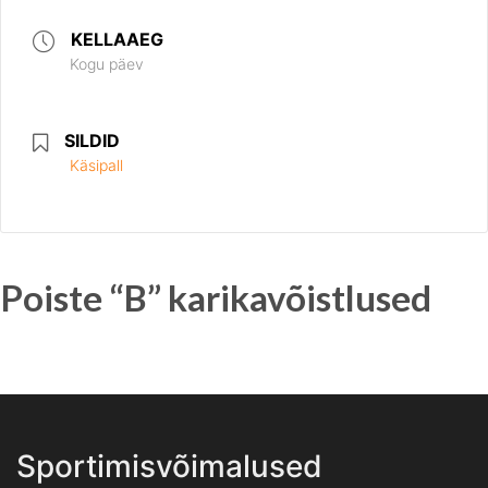
KELLAAEG
Kogu päev
SILDID
Käsipall
Poiste “B” karikavõistlused
Sportimisvõimalused