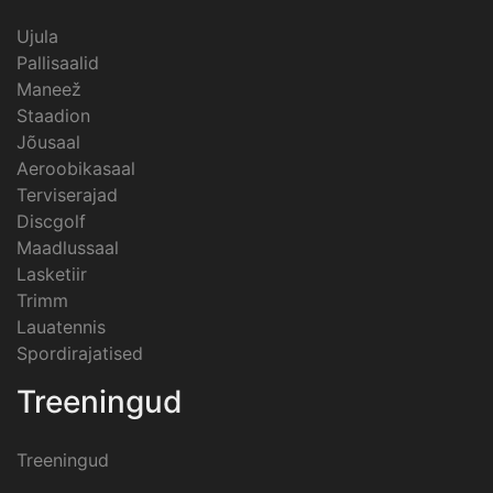
Ujula
Pallisaalid
Maneež
Staadion
Jõusaal
Aeroobikasaal
Terviserajad
Discgolf
Maadlussaal
Lasketiir
Trimm
Lauatennis
Spordirajatised
Treeningud
Treeningud