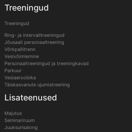
Treeningud
Treeningud
Ring- ja intervalltreeningud
Jõusaali personaaltreening
Võrkpallitrenn
Vesivõimlemine
Personaaltreeningud ja treeningkavad
Parkuur
Vesiaeroobika
Täiskasvanute ujumistreening
Lisateenused
Majutus
Seminariruum
Juuksurisalong