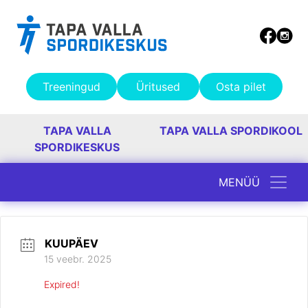
Treeningud
Üritused
Osta pilet
TAPA VALLA
TAPA VALLA SPORDIKOOL
SPORDIKESKUS
MENÜÜ
Peamine navigatsioon
KUUPÄEV
15 veebr. 2025
Expired!