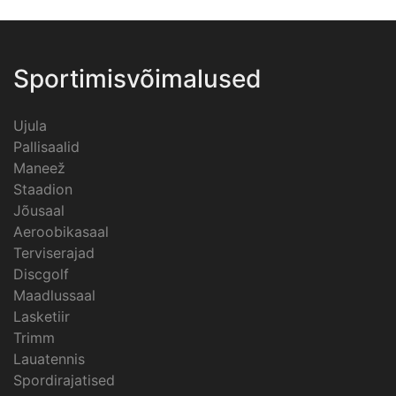
Sportimisvõimalused
Ujula
Pallisaalid
Maneež
Staadion
Jõusaal
Aeroobikasaal
Terviserajad
Discgolf
Maadlussaal
Lasketiir
Trimm
Lauatennis
Spordirajatised