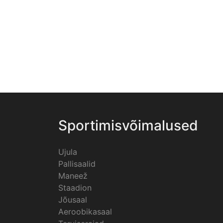
Sportimisvõimalused
Ujula
Pallisaalid
Maneež
Staadion
Jõusaal
Aeroobikasaal