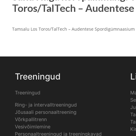
Toros/TalTech – Audentes
Tamsalu Los Toros/TalTech – Audentese Spordigümnaasium
Treeningud
L
Treeningud
Ma
Se
Ring- ja intervalltreeningud
Ju
Jõusaali personaaltreening
Ta
Võrkpallitrenn
Ta
Vesivõimlemine
Ki
Personaaltreeningud ja treeningkavad