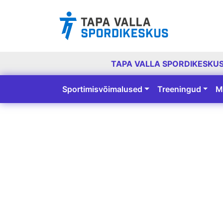
TAPA VALLA SPORDIKESKU
Sportimisvõimalused
Treeningud
M
Peamine navigatsioon