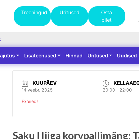
Treeningud
Üritused
Osta
pilet
S
ajutus
Lisateenused
Hinnad
Üritused
Uudised
KUUPÄEV
KELLAAE
14 veebr. 2025
20:00 - 22:00
Expired!
Saku I liiga korvpallimäng: 