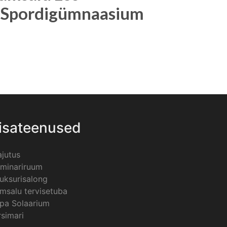
e Spordigümnaasium
isateenused
jutus
minariruum
uksurisalong
msalu tervisetuba
pa Solaarium
rsimari