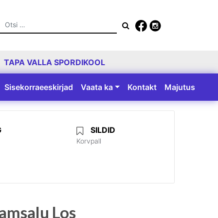
Otsing
TAPA VALLA SPORDIKOOL
Sisekorraeeskirjad
Vaata ka
Kontakt
Majutus
G
SILDID
Korvpall
Tamsalu Los