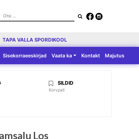
Otsing
TAPA VALLA SPORDIKOOL
Sisekorraeeskirjad
Vaata ka
Kontakt
Majutus
G
SILDID
Korvpall
Tamsalu Los