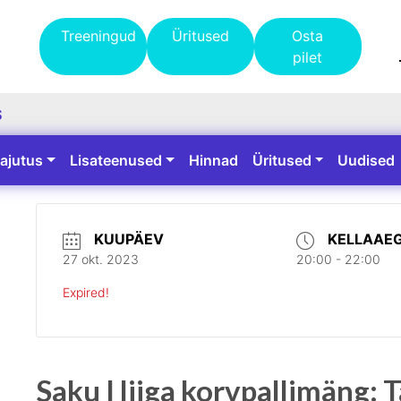
Treeningud
Üritused
Osta
pilet
S
ajutus
Lisateenused
Hinnad
Üritused
Uudised
KUUPÄEV
KELLAAE
27 okt. 2023
20:00 - 22:00
Expired!
Saku I liiga korvpallimäng: 