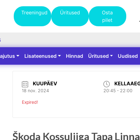
Treeningud
Üritused
Osta
pilet
S
ajutus
Lisateenused
Hinnad
Üritused
Uudised
KUUPÄEV
KELLAAE
18 nov. 2024
20:45 - 22:00
Expired!
Škoda Kossuliiga Tapa Linna