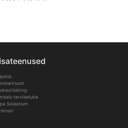
isateenused
jutus
minariruum
uksurisalong
msalu tervisetuba
pa Solaarium
rsimari