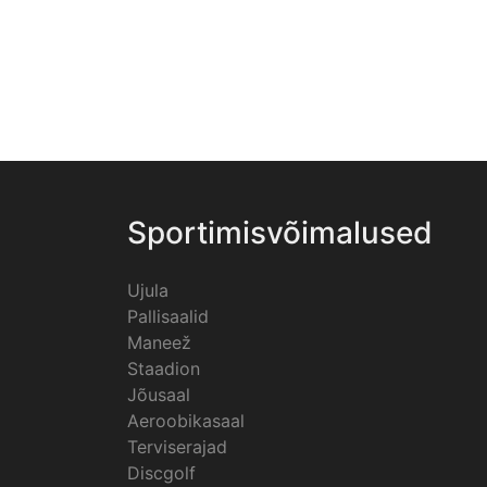
Sportimisvõimalused
Ujula
Pallisaalid
Maneež
Staadion
Jõusaal
Aeroobikasaal
Terviserajad
Discgolf