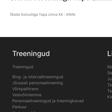
Škoda Kossuliiga Tapa Linna KK : VINNI
Treeningud
L
Treeningud
Ma
Se
Ring- ja intervalltreeningud
Ju
Jõusaali personaaltreening
Ta
Võrkpallitrenn
Ta
Vesivõimlemine
Ki
Personaaltreeningud ja treeningkavad
Parkuur