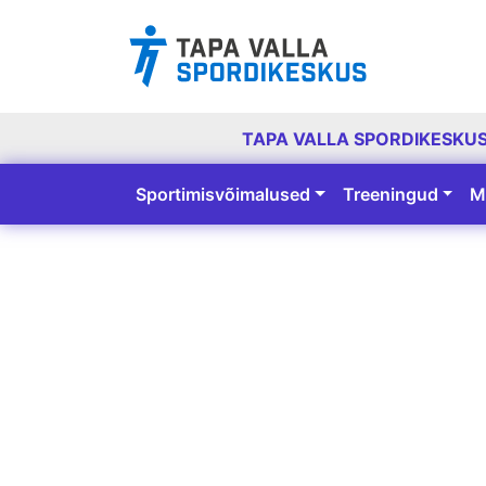
TAPA VALLA SPORDIKESKU
Sportimisvõimalused
Treeningud
M
Peamine navigatsioon