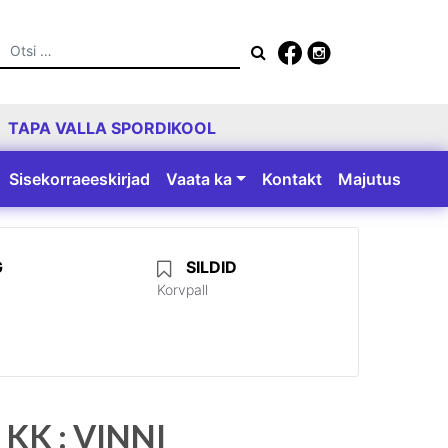
Otsing
TAPA VALLA SPORDIKOOL
Sisekorraeeskirjad
Vaata ka
Kontakt
Majutus
G
SILDID
Korvpall
 KK : VINNI