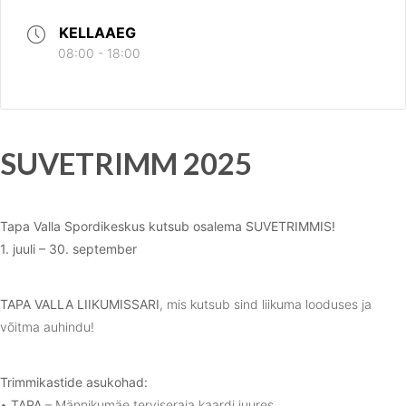
KELLAAEG
08:00 - 18:00
SUVETRIMM 2025
Tapa Valla Spordikeskus kutsub osalema SUVETRIMMIS!
1. juuli – 30. september
TAPA VALLA LIIKUMISSARI
, mis kutsub sind liikuma looduses ja
võitma auhindu!
Trimmikastide asukohad:
•
TAPA
– Männikumäe terviseraja kaardi juures