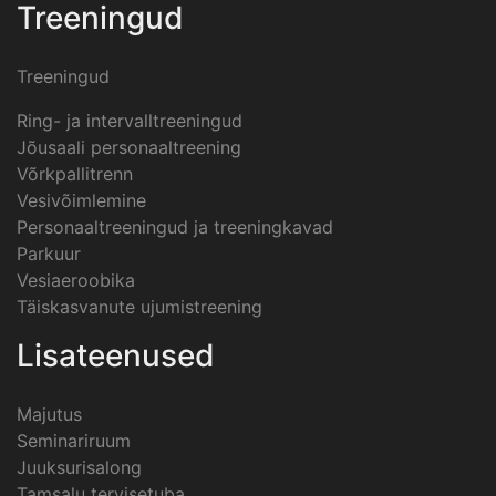
Treeningud
Treeningud
Ring- ja intervalltreeningud
Jõusaali personaaltreening
Võrkpallitrenn
Vesivõimlemine
Personaaltreeningud ja treeningkavad
Parkuur
Vesiaeroobika
Täiskasvanute ujumistreening
Lisateenused
Majutus
Seminariruum
Juuksurisalong
Tamsalu tervisetuba