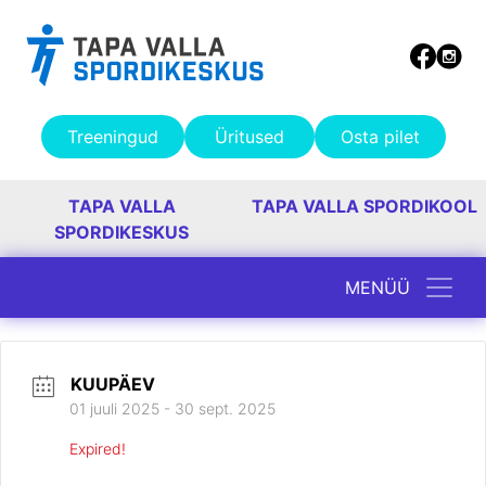
Treeningud
Üritused
Osta pilet
TAPA VALLA
TAPA VALLA SPORDIKOOL
SPORDIKESKUS
MENÜÜ
Peamine navigatsioon
KUUPÄEV
01 juuli 2025
- 30 sept. 2025
Expired!