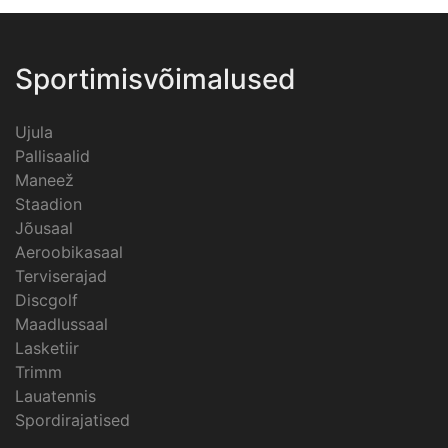
Sportimisvõimalused
Ujula
Pallisaalid
Maneež
Staadion
Jõusaal
Aeroobikasaal
Terviserajad
Discgolf
Maadlussaal
Lasketiir
Trimm
Lauatennis
Spordirajatised