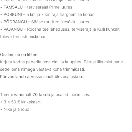
•
TAMSALU
– terviserajal Pilme juures
•
PORKUNI
– 5 km ja 7 km raja hargnemise kohas
•
PÕDRANGU
– Sääse raudtee ülesõidu juures
•
VAJANGU
– Roosna tee läheduses, terviseraja ja Kulli künkalt
tuleva tee ristumiskohas
Osalemine on lihtne:
Kirjuta kodus paberile oma nimi ja kuupäev. Pärast liikumist pane
sedel
oma nimega
vastava koha
trimmikasti
.
Päevas läheb arvesse ainult üks osaluskord.
Trimmi vähemalt 70 korda
ja osaled loosimises:
• 3 × 50 € kinkekaarti
• Nike jalanõud