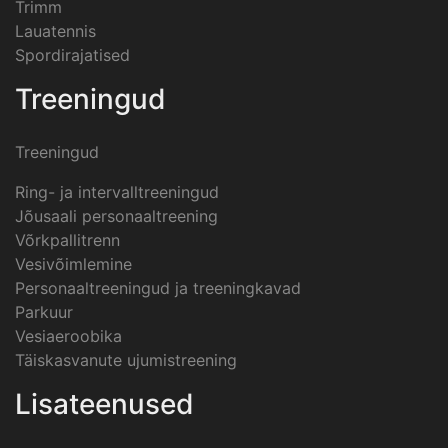
Trimm
Lauatennis
Spordirajatised
Treeningud
Treeningud
Ring- ja intervalltreeningud
Jõusaali personaaltreening
Võrkpallitrenn
Vesivõimlemine
Personaaltreeningud ja treeningkavad
Parkuur
Vesiaeroobika
Täiskasvanute ujumistreening
Lisateenused