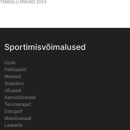
TAMSALU PÄEVAD 2024
Sportimisvõimalused
Ujula
Pallisaalid
Maneež
Staadion
Jõusaal
Aeroobikasaal
Terviserajad
Discgolf
Maadlussaal
Lasketiir