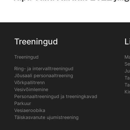
Treeningud
L
Treeningud
Ma
Se
Ring- ja intervalltreeningud
Ju
Jõusaali personaaltreening
Ta
Võrkpallitrenn
Ta
Vesivõimlemine
Ki
Personaaltreeningud ja treeningkavad
Parkuur
Vesiaeroobika
Täiskasvanute ujumistreening