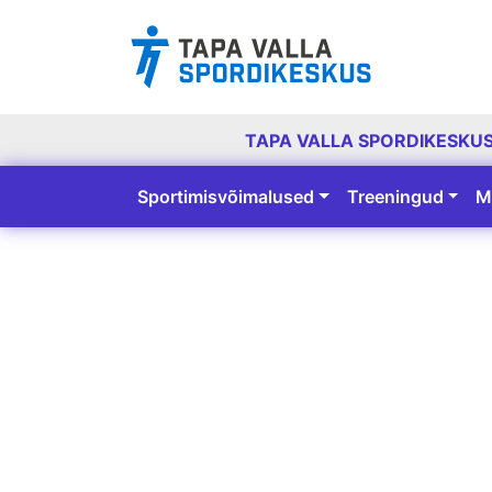
TAPA VALLA SPORDIKESKU
Sportimisvõimalused
Treeningud
M
Peamine navigatsioon