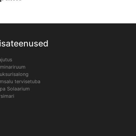
isateenused
jutus
minariruum
uksurisalong
msalu tervisetuba
pa Solaarium
rsimari