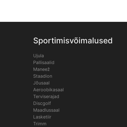
Sportimisvõimalused
Ujula
Pallisaalid
Maneež
Staadion
Jõusaal
Aeroobikasaal
Terviserajad
Discgolf
Maadlussaal
Lasketiir
Trimm