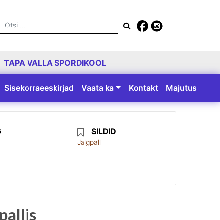
Otsing
TAPA VALLA SPORDIKOOL
Sisekorraeeskirjad
Vaata ka
Kontakt
Majutus
G
SILDID
Jalgpall
pallis