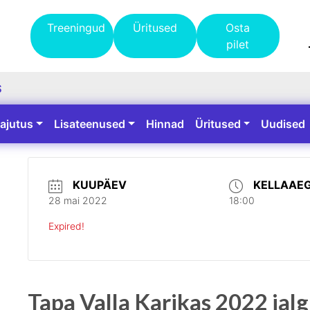
Treeningud
Üritused
Osta
pilet
S
ajutus
Lisateenused
Hinnad
Üritused
Uudised
KUUPÄEV
KELLAAE
28 mai 2022
18:00
Expired!
Tapa Valla Karikas 2022 jalg