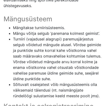
elavdamiseks ning sportlike perekondade
ühistegevuseks.
Mängusüsteem
Mängitakse turniirisüsteemis.
Mängu võitja selgub ‘paremana kolmest geimist’.
Turniiri (vajadusel alagrupi) paremusjärjestus
selgub võidetud mängude alusel. Võrdse geimide
ja punktide suhte korral kahe võistkonna vahel
saab määravaks omavahelise kohtumise tulemus.
Võrdse võidetud mängude arvu korral kolme ja
enama võistkonna vahel otsustab võistkondade
vahelise paremuse üldine geimide suhe, seejärel
üldine punktide suhe.
Sõltuvalt osalejatest võib mängusüsteemis olla
väiksemaid täiendusi (nt. naismängijate
ründelöögi sulustamise keeld meeste poolt jms).