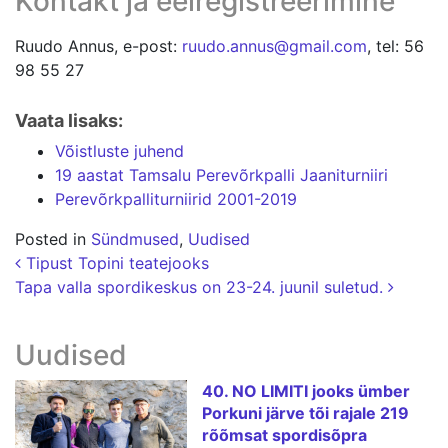
Kontakt ja eelregistreerimine
Ruudo Annus, e-post:
ruudo.annus@gmail.com
, tel: 56
98 55 27
Vaata lisaks:
Võistluste juhend
19 aastat Tamsalu Perevõrkpalli Jaaniturniiri
Perevõrkpalliturniirid 2001-2019
Posted in
Sündmused
,
Uudised
Postituse navigatsioon
Tipust Topini teatejooks
Tapa valla spordikeskus on 23-24. juunil suletud.
Uudised
40. NO LIMITI jooks ümber
Porkuni järve tõi rajale 219
rõõmsat spordisõpra