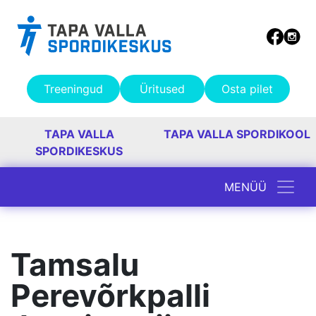
Treeningud
Üritused
Osta pilet
TAPA VALLA
TAPA VALLA SPORDIKOOL
SPORDIKESKUS
MENÜÜ
Peamine navigatsioon
Tamsalu
Perevõrkpalli