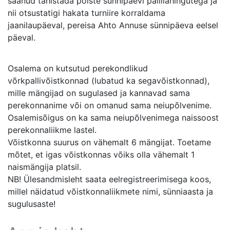
saanud tähistada poiste sünnipäevi pallilahingutega ja
nii otsustatigi hakata turniire korraldama
jaanilaupäeval, pereisa Ahto Annuse sünnipäeva eelsel
päeval.
Osalema on kutsutud perekondlikud
võrkpallivõistkonnad (lubatud ka segavõistkonnad),
mille mängijad on sugulased ja kannavad sama
perekonnanime või on omanud sama neiupõlvenime.
Osalemisõigus on ka sama neiupõlvenimega naissoost
perekonnaliikme lastel.
Võistkonna suurus on vähemalt 6 mängijat. Toetame
mõtet, et igas võistkonnas võiks olla vähemalt 1
naismängija platsil.
NB! Ülesandmisleht saata eelregistreerimisega koos,
millel näidatud võistkonnaliikmete nimi, sünniaasta ja
sugulusaste!