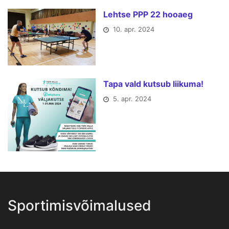
Lehtse PPP 22 hooaeg
10. apr. 2024
Tapa vald kutsub liikuma!
5. apr. 2024
Sportimisvõimalused