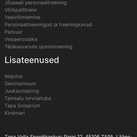
Jõusaali personaaltreening
Võrkpallitrenn
Vesivõimlemine
Personaaltreeningud ja treeningkavad
Parkuur
Vesiaeroobika
Täiskasvanute ujumistreening
Lisateenused
Majutus
Seminariruum
Juuksurisalong
Tamsalu tervisetuba
Tapa Solaarium
Kirsimari
Tapa Valla Spordikeskus: Pargi 12, 45106 TAPA, Lääne-