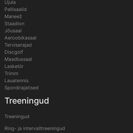
Ujula
Pallisaalid
Maneež
Staadion
Jõusaal
Aeroobikasaal
Terviserajad
Discgolf
Maadlussaal
Lasketiir
Trimm
Lauatennis
Spordirajatised
Treeningud
Treeningud
Ring- ja intervalltreeningud