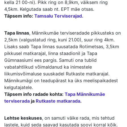
kella 21 00-ni). Pikk ring on 8,9km, väiksem ring
4,5km. Kelgutada saab nt. EPT mäe otsas.
Täpsem info:
Tamsalu Terviserajad.
Tapa linnas
, Männikumäe terviseradade pikkusteks on
2,5km (valgustatud ring, kuni 21.00), suur ring 4km.
Lisaks saab Tapa linnas suusatada Rotimetsas, 3,5km
pikkusel matkarajal, linna staadionil ja Tapa
Gümnaasiumi ees pargis. Samuti ona tublid
vabatahtlikud võimaldanud ka inimestele
liikumisvõimaluse suuskadel Rutkaste matkarajal.
Männikumägi on teadupärast ka üks meelispaikadest
kelgutajatele.
Täpsem info radade kohta:
Tapa Männikumäe
terviserada
ja
Rutkaste matkarada
.
Lehtse keskuses
, on samuti väike rada, mis tehtud
lastele, kuid seda saavad kasutada soovi korral kõik.