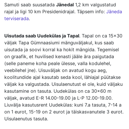
Samuti saab suusatada
Jänedal
1,2 km valgustatud
rajal ja ligi 10 km Presidenidrajal. Täpsem info:
Jäneda
terviserada
.
Uisutada saab Uudekülas ja Tapal
. Tapal on ca 15×30
väljak Tapa Gümnaasiumi mänguväljakul, kus saab
uisutada ja soovi korral ka hokit mängida. Tegemisel
on graafik, et huvilised kenasti jääle ära paigutada
(selle paneme koha peale ülesse, valla kodulehel,
veebilehel jne). Uisuväljak on avatud kogu aeg,
koolitundide ajal kasutab seda kool, lähiajal püütakse
väljak ka valgustada. Uisulaenutust ei ole, kuid väljaku
kasutamine on tasuta. Uudekülas on ca 30×60 m
väljak, avatud E-R 14.00-19.00 ja L-P 12.00-19.00.
Liuvälja kasutusrent Uudekülas: kuni 7.a tasuta, 7-14 a
on 1 eurot, 15-19 on 2 eurot ja täiskasvanutele 3 eurot.
Uisulaenutus tasuta.