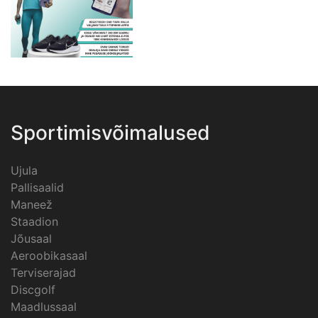
Sportimisvõimalused
Ujula
Pallisaalid
Maneež
Staadion
Jõusaal
Aeroobikasaal
Terviserajad
Discgolf
Maadlussaal