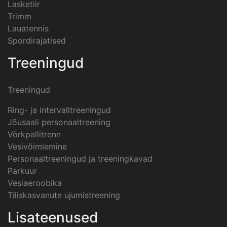
Lasketiir
Trimm
Lauatennis
Spordirajatised
Treeningud
Treeningud
Ring- ja intervalltreeningud
Jõusaali personaaltreening
Võrkpallitrenn
Vesivõimlemine
Personaaltreeningud ja treeningkavad
Parkuur
Vesiaeroobika
Täiskasvanute ujumistreening
Lisateenused