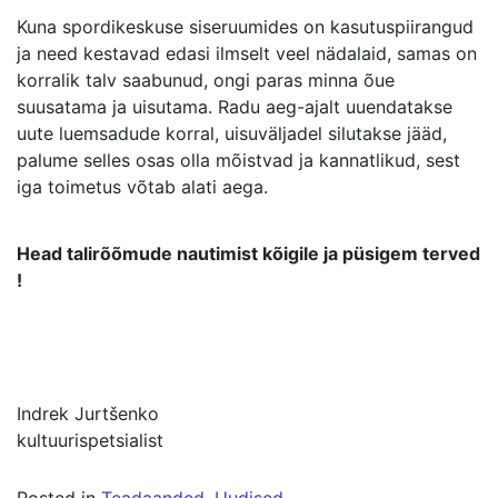
Kuna spordikeskuse siseruumides on kasutuspiirangud
ja need kestavad edasi ilmselt veel nädalaid, samas on
korralik talv saabunud, ongi paras minna õue
suusatama ja uisutama. Radu aeg-ajalt uuendatakse
uute luemsadude korral, uisuväljadel silutakse jääd,
palume selles osas olla mõistvad ja kannatlikud, sest
iga toimetus võtab alati aega.
Head talirõõmude nautimist kõigile ja püsigem terved
!
Indrek Jurtšenko
kultuurispetsialist
Posted in
Teadaanded
,
Uudised