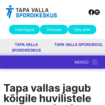
Treeningud
Üritused
Osta pilet
TAPA VALLA
TAPA VALLA SPORDIKOOL
SPORDIKESKUS
MENÜÜ
Peamine navigatsioon
Tapa vallas jagub
kõigile huvilistele