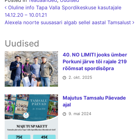
Postituse navigatsioon
Oluline info Tapa Valla Spordikeskuse kasutajale
14.12.20 – 10.01.21
Alexela noorte suusasari algab sellel aastal Tamsalust
Uudised
40. NO LIMITI jooks ümber
Porkuni järve tõi rajale 219
rõõmsat spordisõpra
2. okt. 2025
Majutus Tamsalu Päevade
ajal
9. mai 2024