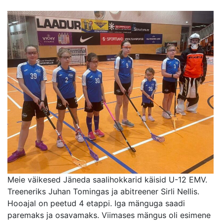
Meie väikesed Jäneda saalihokkarid käisid U-12 EMV.
Treeneriks Juhan Tomingas ja abitreener Sirli Nellis.
Hooajal on peetud 4 etappi. Iga mänguga saadi
paremaks ja osavamaks. Viimases mängus oli esimene