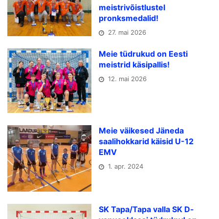
meistrivõistlustel
pronksmedalid!
27. mai 2026
Meie tüdrukud on Eesti
meistrid käsipallis!
12. mai 2026
Meie väikesed Jäneda
saalihokkarid käisid U-12
EMV
1. apr. 2024
SK Tapa/Tapa valla SK D-