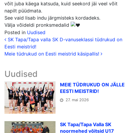
võit juba käega katsuda, kuid seekord jäi veel võit
napilt püüdmata.
See vaid lisab indu järgmisteks kordadeks.
Välja võideldi pronksmedalid
Posted in
Uudised
Postituse navigatsio
SK Tapa/Tapa valla SK D-vanuseklassi tüdrukud on
Eesti meistrid!
Meie tüdrukud on Eesti meistrid käsipallis!
Uudised
MEIE TÜDRUKUD ON JÄLLE
EESTI MEISTRID!
27. mai 2026
SK Tapa/Tapa Valla SK
noormehed võitsid U17