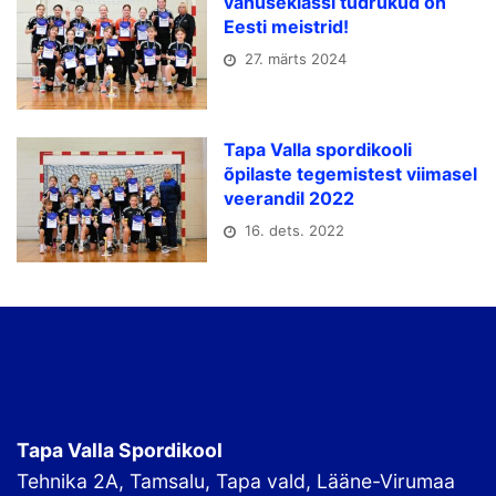
vanuseklassi tüdrukud on
Eesti meistrid!
27. märts 2024
Tapa Valla spordikooli
õpilaste tegemistest viimasel
veerandil 2022
16. dets. 2022
Tapa Valla Spordikool
Tehnika 2A, Tamsalu, Tapa vald, Lääne-Virumaa