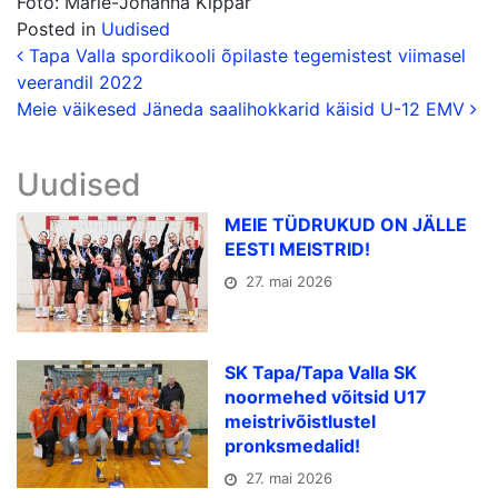
Foto: Marie-Johanna Kippar
Posted in
Uudised
Postituse navigatsio
Tapa Valla spordikooli õpilaste tegemistest viimasel
veerandil 2022
Meie väikesed Jäneda saalihokkarid käisid U-12 EMV
Uudised
MEIE TÜDRUKUD ON JÄLLE
EESTI MEISTRID!
27. mai 2026
SK Tapa/Tapa Valla SK
noormehed võitsid U17
meistrivõistlustel
pronksmedalid!
27. mai 2026