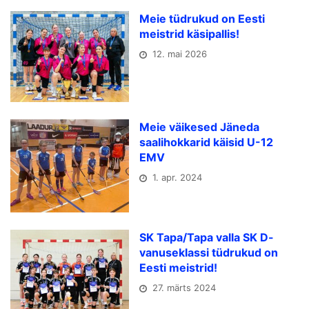
Meie tüdrukud on Eesti
meistrid käsipallis!
12. mai 2026
Meie väikesed Jäneda
saalihokkarid käisid U-12
EMV
1. apr. 2024
SK Tapa/Tapa valla SK D-
vanuseklassi tüdrukud on
Eesti meistrid!
27. märts 2024