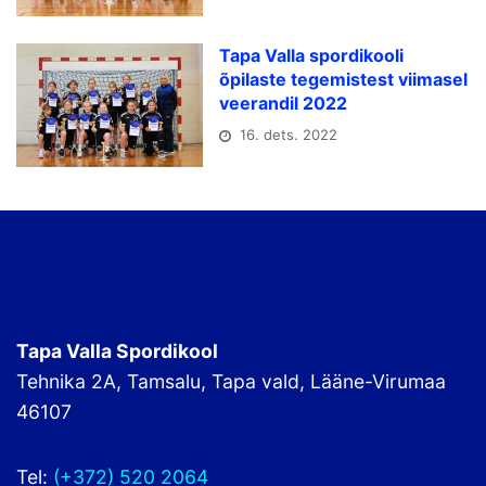
Tapa Valla spordikooli
õpilaste tegemistest viimasel
veerandil 2022
16. dets. 2022
Tapa Valla Spordikool
Tehnika 2A, Tamsalu, Tapa vald, Lääne-Virumaa
46107
Tel:
(+372) 520 2064