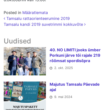
Posted in
Määratlemata
Postituse navigatsioon
Tamsalu rattaorienteerumine 2019
Tamsalu kandi 2019 suvetrimmi kokkuvõte
Uudised
40. NO LIMITI jooks ümber
Porkuni järve tõi rajale 219
rõõmsat spordisõpra
2. okt. 2025
Majutus Tamsalu Päevade
ajal
9. mai 2024