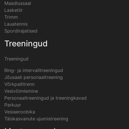
Maadlussaal
Lasketiir
Trimm
Lauatennis
Spordirajatised
Treeningud
Treeningud
Ring- ja intervalltreeningud
Jõusaali personaaltreening
Võrkpallitrenn
Vesivõimlemine
Personaaltreeningud ja treeningkavad
Parkuur
Vesiaeroobika
Täiskasvanute ujumistreening