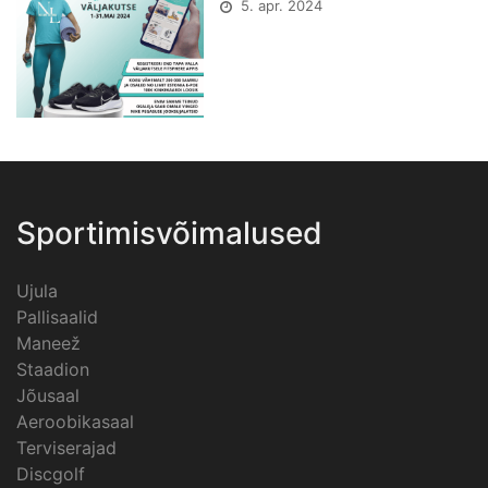
5. apr. 2024
Sportimisvõimalused
Ujula
Pallisaalid
Maneež
Staadion
Jõusaal
Aeroobikasaal
Terviserajad
Discgolf