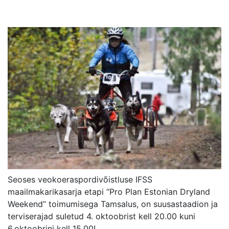
Seoses veokoeraspordivõistluse IFSS
maailmakarikasarja etapi “Pro Plan Estonian Dryland
Weekend” toimumisega Tamsalus, on suusastaadion ja
terviserajad suletud 4. oktoobrist kell 20.00 kuni
6.oktoobrini kell 15.00!