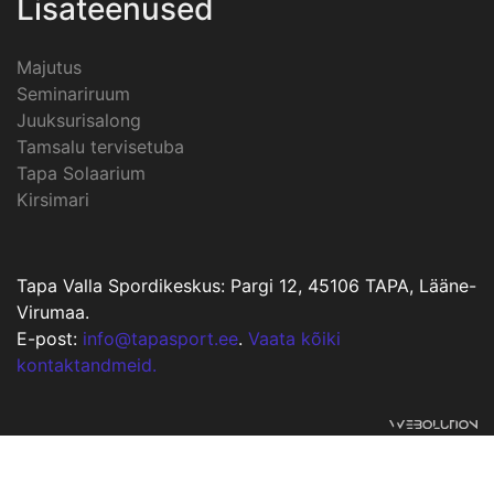
Lisateenused
Majutus
Seminariruum
Juuksurisalong
Tamsalu tervisetuba
Tapa Solaarium
Kirsimari
Tapa Valla Spordikeskus: Pargi 12, 45106 TAPA, Lääne-
Virumaa.
E-post:
info@tapasport.ee
.
Vaata kõiki
kontaktandmeid.