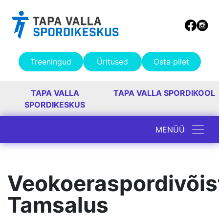
Treeningud
Üritused
Osta pilet
TAPA VALLA
TAPA VALLA SPORDIKOOL
SPORDIKESKUS
MENÜÜ
Peamine navigatsioon
Veokoeraspordivõis
Tamsalus