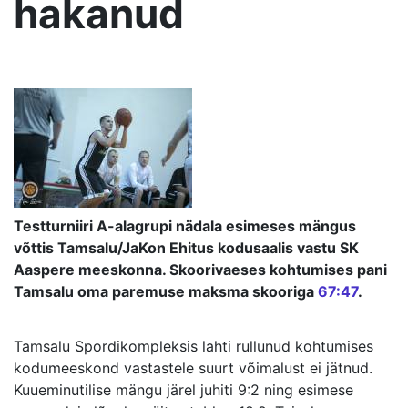
hakanud
Testturniiri A-alagrupi nädala esimeses mängus
võttis Tamsalu/JaKon Ehitus kodusaalis vastu SK
Aaspere meeskonna. Skoorivaeses kohtumises pani
Tamsalu oma paremuse maksma skooriga
67:47
.
Tamsalu Spordikompleksis lahti rullunud kohtumises
kodumeeskond vastastele suurt võimalust ei jätnud.
Kuueminutilise mängu järel juhiti 9:2 ning esimese