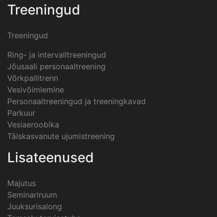
Treeningud
Treeningud
Ring- ja intervalltreeningud
Jõusaali personaaltreening
Võrkpallitrenn
Vesivõimlemine
Personaaltreeningud ja treeningkavad
Parkuur
Vesiaeroobika
Täiskasvanute ujumistreening
Lisateenused
Majutus
Seminariruum
Juuksurisalong