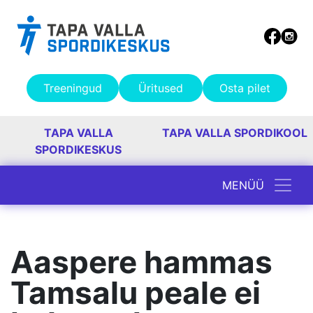
Treeningud
Üritused
Osta pilet
TAPA VALLA
TAPA VALLA SPORDIKOOL
SPORDIKESKUS
MENÜÜ
Peamine navigatsioon
Aaspere hammas
Tamsalu peale ei