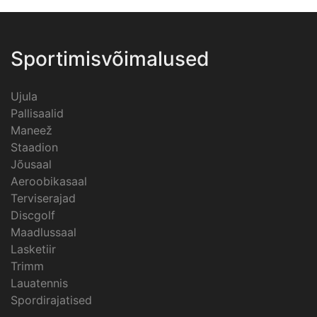
Sportimisvõimalused
Ujula
Pallisaalid
Maneež
Staadion
Jõusaal
Aeroobikasaal
Terviserajad
Discgolf
Maadlussaal
Lasketiir
Trimm
Lauatennis
Spordirajatised