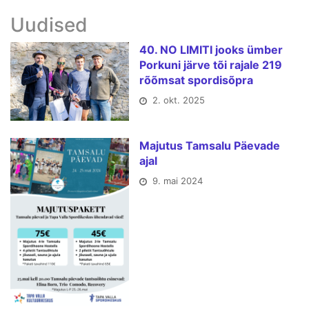
Uudised
40. NO LIMITI jooks ümber
Porkuni järve tõi rajale 219
rõõmsat spordisõpra
2. okt. 2025
Majutus Tamsalu Päevade
ajal
9. mai 2024