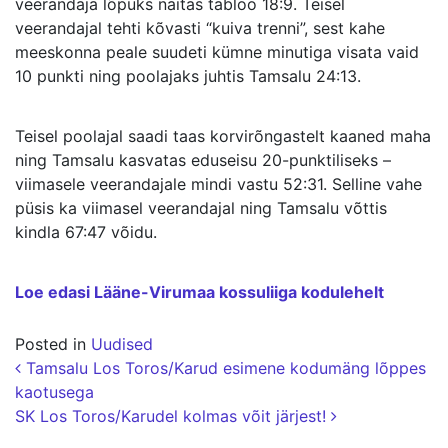
veerandaja lõpuks näitas tabloo 18:9. Teisel
veerandajal tehti kõvasti “kuiva trenni”, sest kahe
meeskonna peale suudeti kümne minutiga visata vaid
10 punkti ning poolajaks juhtis Tamsalu 24:13.
Teisel poolajal saadi taas korvirõngastelt kaaned maha
ning Tamsalu kasvatas eduseisu 20-punktiliseks –
viimasele veerandajale mindi vastu 52:31. Selline vahe
püsis ka viimasel veerandajal ning Tamsalu võttis
kindla 67:47 võidu.
Loe edasi Lääne-Virumaa kossuliiga kodulehelt
Posted in
Uudised
Postituse navigatsioon
Tamsalu Los Toros/Karud esimene kodumäng lõppes
kaotusega
SK Los Toros/Karudel kolmas võit järjest!